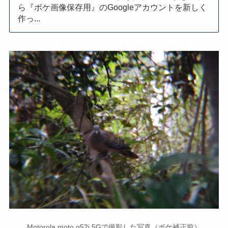
ら『ボケ画像保存用』のGoogleアカウントを新しく
作っ...
Motorola moto g52j 5Gで撮影した写真（ボケ補正前）