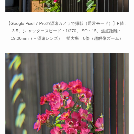
【Google Pixel 7 Proの望遠カメラで撮影（通常モード）】F値：
3.5、シ ャッタースピード：1/270、ISO：15、焦点距離：
19.00mm（＋望遠レンズ） 拡大率：8倍（超解像ズーム）