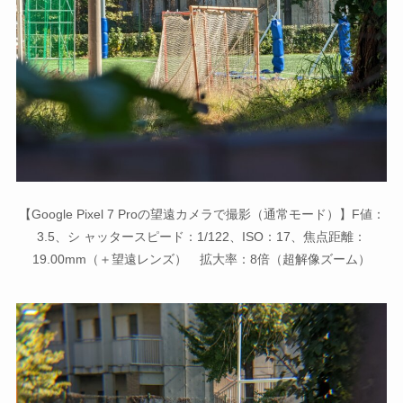
【Google Pixel 7 Proの望遠カメラで撮影（通常モード）】F値：
3.5、シ ャッタースピード：1/122、ISO：17、焦点距離：
19.00mm（＋望遠レンズ） 拡大率：8倍（超解像ズーム）