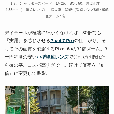
1.7、シ ャッタースピード：1/425、ISO：50、焦点距離：
4.38mm（＋望遠レンズ） 拡大率：32倍（望遠レンズ8倍×超解
像ズーム4倍）
ディテールが極端に細かくなければ、30倍でも
『
実用
』を感じさせる
Pixel 7 Pro
の仕上がり。そ
してその画質を凌駕する
Pixel 6a
の32倍ズーム。3
千円程度の安い
小型望遠レンズ
でこれだけ撮れた
ら御の字。コスパ高すぎです。続けて倍率を『
8
倍
』に変更して撮影。