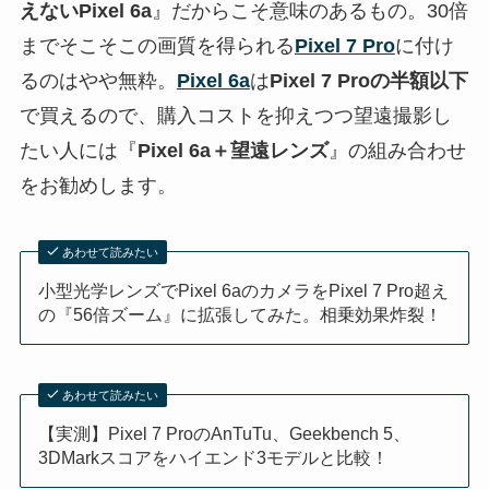
えないPixel 6a
』だからこそ意味のあるもの。30倍
までそこそこの画質を得られる
Pixel 7 Pro
に付け
るのはやや無粋。
Pixel 6a
は
Pixel 7 Proの半額以下
で買えるので、購入コストを抑えつつ望遠撮影し
たい人には『
Pixel 6a＋望遠レンズ
』の組み合わせ
をお勧めします。
あわせて読みたい
小型光学レンズでPixel 6aのカメラをPixel 7 Pro超え
の『56倍ズーム』に拡張してみた。相乗効果炸裂！
あわせて読みたい
【実測】Pixel 7 ProのAnTuTu、Geekbench 5、
3DMarkスコアをハイエンド3モデルと比較！