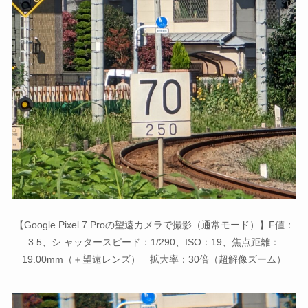
【Google Pixel 7 Proの望遠カメラで撮影（通常モード）】F値：
3.5、シ ャッタースピード：1/290、ISO：19、焦点距離：
19.00mm（＋望遠レンズ） 拡大率：30倍（超解像ズーム）