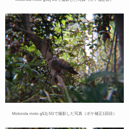
Motorola moto g52j 5Gで撮影した写真（ボケ補正1回目）