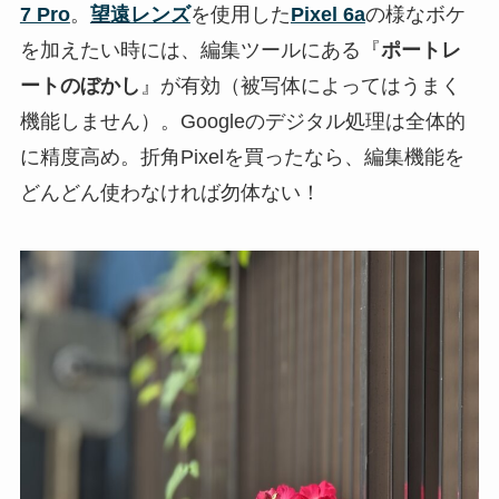
7 Pro
。
望遠レンズ
を使用した
Pixel 6a
の様なボケ
を加えたい時には、編集ツールにある『
ポートレ
ートのぼかし
』が有効（被写体によってはうまく
機能しません）。Googleのデジタル処理は全体的
に精度高め。折角Pixelを買ったなら、編集機能を
どんどん使わなければ勿体ない！