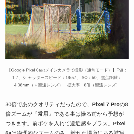
【Google Pixel 6aのメインカメラで撮影（通常モード）】F値：
1.7、シ ャッタースピード：1/557、ISO：50、焦点距離：
4.38mm（＋望遠レンズ） 拡大率：8倍（望遠レンズ）
30倍であのクオリティだったので、
Pixel 7 Pro
の8
倍ズームが『
常用
』である事は撮る前から予想が
つきます。前ボケを入れて遠近感をプラス。
Pixel
6a
は物理的なズームのみ。離れた場所にある被写