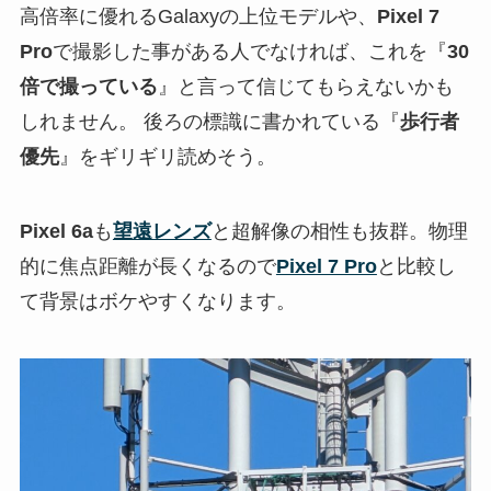
高倍率に優れるGalaxyの上位モデルや、
Pixel 7
Pro
で撮影した事がある人でなければ、これを『
30
倍で撮っている
』と言って信じてもらえないかも
しれません。 後ろの標識に書かれている『
歩行者
優先
』をギリギリ読めそう。
Pixel 6a
も
望遠レンズ
と超解像の相性も抜群。物理
的に焦点距離が長くなるので
Pixel 7 Pro
と比較し
て背景はボケやすくなります。