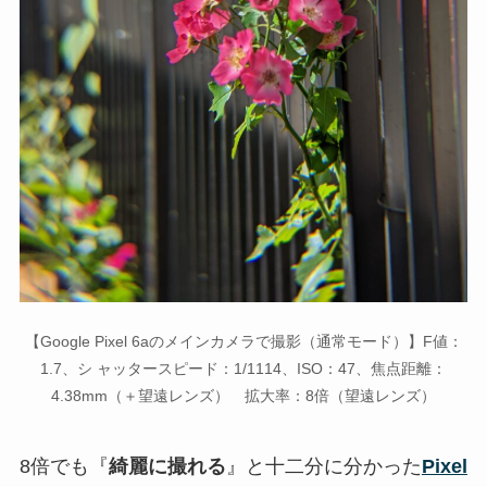
【Google Pixel 6aのメインカメラで撮影（通常モード）】F値：
1.7、シ ャッタースピード：1/1114、ISO：47、焦点距離：
4.38mm（＋望遠レンズ） 拡大率：8倍（望遠レンズ）
8倍でも『
綺麗に撮れる
』と十二分に分かった
Pixel