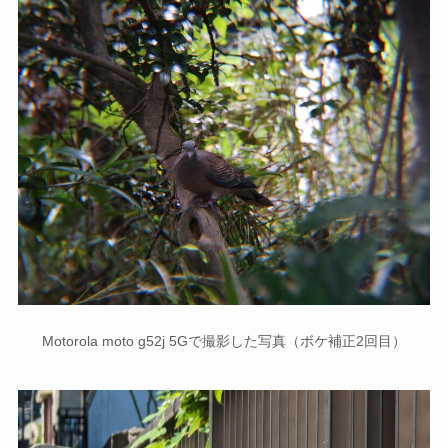
Motorola moto g52j 5Gで撮影した写真（ボケ補正2回目）