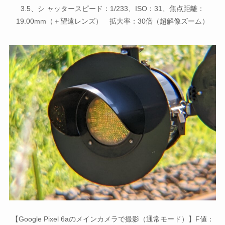
3.5、シ ャッタースピード：1/233、ISO：31、焦点距離：
19.00mm（＋望遠レンズ） 拡大率：30倍（超解像ズーム）
【Google Pixel 6aのメインカメラで撮影（通常モード）】F値：