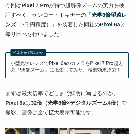
今回は
Pixel 7 Pro
が持つ超解像ズームの実力を検
証すべく、ケンコー・トキナーの『
光学8倍望遠レ
ンズ
（3千円程度）』を装着した同社の
Pixel 6a
と
撮り比べを行いました！
あわせて読みたい
小型光学レンズでPixel 6aのカメラをPixel 7 Pro超え
の『56倍ズーム』に拡張してみた。相乗効果炸裂！
まずは最大倍率でどこまで鮮明に写せるのか。
Pixel 6a
は
32倍（光学8倍×デジタルズーム4倍）
で
撮影。画像は全て拡大表示可能です。