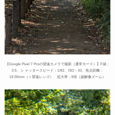
【Google Pixel 7 Proの望遠カメラで撮影（通常モード）】F値：
3.5、シ ャッタースピード：1/82、ISO：43、焦点距離：
19.00mm（＋望遠レンズ） 拡大率：8倍（超解像ズーム）