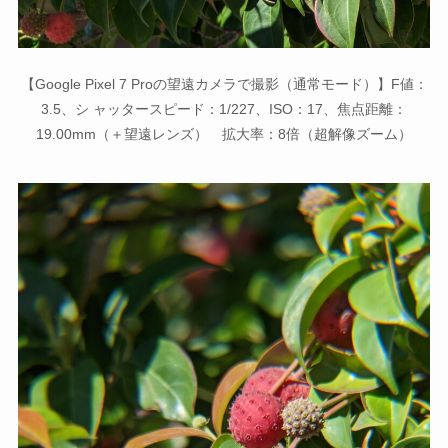
【Google Pixel 7 Proの望遠カメラで撮影（通常モード）】F値：
3.5、シ ャッタースピード：1/227、ISO：17、焦点距離：
19.00mm（＋望遠レンズ） 拡大率：8倍（超解像ズーム）