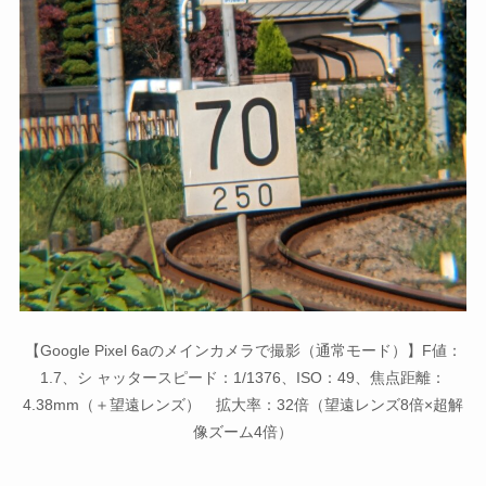
【Google Pixel 6aのメインカメラで撮影（通常モード）】F値：
1.7、シ ャッタースピード：1/1376、ISO：49、焦点距離：
4.38mm（＋望遠レンズ） 拡大率：32倍（望遠レンズ8倍×超解
像ズーム4倍）