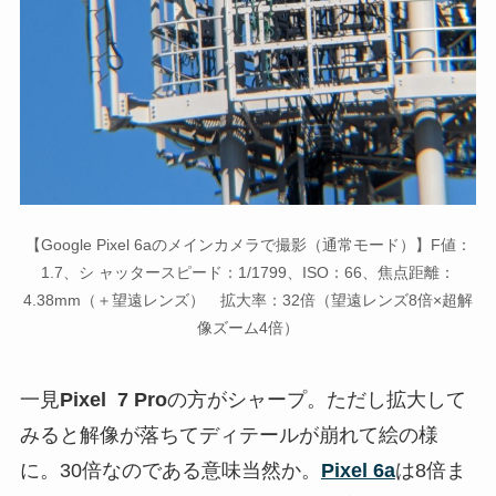
【Google Pixel 6aのメインカメラで撮影（通常モード）】F値：
1.7、シ ャッタースピード：1/1799、ISO：66、焦点距離：
4.38mm（＋望遠レンズ） 拡大率：32倍（望遠レンズ8倍×超解
像ズーム4倍）
一見
Pixel 7 Pro
の方がシャープ。ただし拡大して
みると解像が落ちてディテールが崩れて絵の様
に。30倍なのである意味当然か。
Pixel 6a
は8倍ま