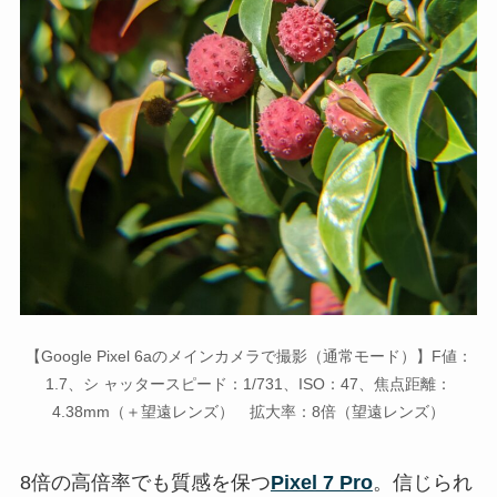
【Google Pixel 6aのメインカメラで撮影（通常モード）】F値：
1.7、シ ャッタースピード：1/731、ISO：47、焦点距離：
4.38mm（＋望遠レンズ） 拡大率：8倍（望遠レンズ）
8倍の高倍率でも質感を保つ
Pixel 7 Pro
。信じられ