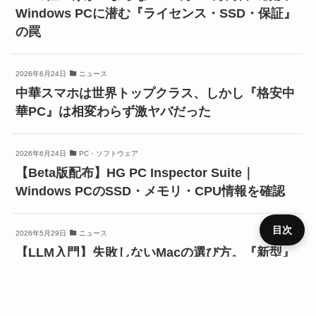
Windows PCに潜む『ライセンス・SSD・保証』
の罠
2026年6月24日
ニュース
中華スマホは世界トップクラス、しかし『格安中
華PC』は相変わらず激ヤバだった
2026年6月24日
PC・ソフトウェア
【Beta版配布】HG PC Inspector Suite｜
Windows PCのSSD・メモリ・CPU情報を確認
目次
2026年5月29日
ニュース
【LLM入門】失敗しないMacの選び方。『新型』
『CPU』基準で選ぶと後悔するかも？
プライ
メニュ
ニュー
デバイ
レビュ
ベンチ
キャン
バシー
運営者
お問い
HOME
SIM
役立ち
RSS
ー
ス
ス
ー
マーク
ペーン
ポリシ
情報
合わせ
ー