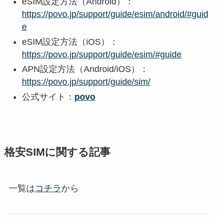
eSIM設定方法（Android）：
https://povo.jp/support/guide/esim/android/#guid
e
eSIM設定方法（iOS）：
https://povo.jp/support/guide/esim/#guide
APN設定方法（Android/iOS）：
https://povo.jp/support/guide/sim/
公式サイト：
povo
格安SIMに関する記事
一覧は
コチラ
から