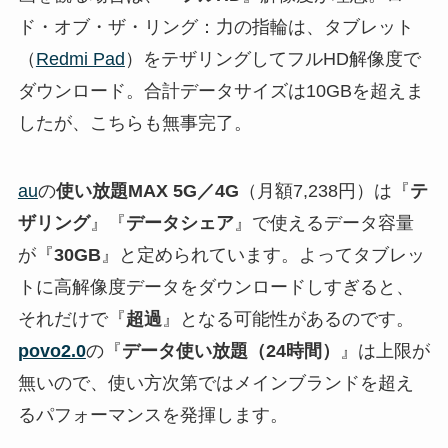
ド・オブ・ザ・リング：力の指輪は、タブレット
（
Redmi Pad
）をテザリングしてフルHD解像度で
ダウンロード。合計データサイズは10GBを超えま
したが、こちらも無事完了。
au
の
使い放題MAX 5G／4G
（月額7,238円）は『
テ
ザリング
』『
データシェア
』で使えるデータ容量
が『
30GB
』と定められています。よってタブレッ
トに高解像度データをダウンロードしすぎると、
それだけで『
超過
』となる可能性があるのです。
povo2.0
の『
データ使い放題（24時間）
』は上限が
無いので、使い方次第ではメインブランドを超え
るパフォーマンスを発揮します。