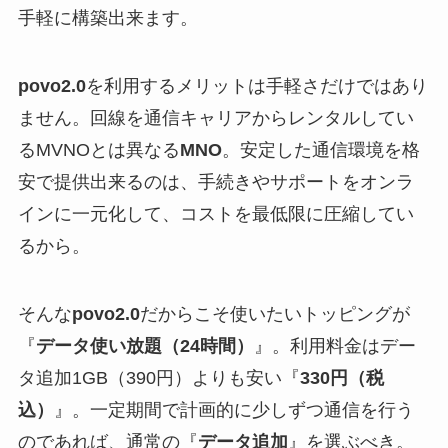
手軽に構築出来ます。
povo2.0
を利用するメリットは手軽さだけではあり
ません。回線を通信キャリアからレンタルしてい
るMVNOとは異なる
MNO
。安定した通信環境を格
安で提供出来るのは、手続きやサポートをオンラ
インに一元化して、コストを最低限に圧縮してい
るから。
そんな
povo2.0
だからこそ使いたいトッピングが
『
データ使い放題（24時間）
』。利用料金はデー
タ追加1GB（390円）よりも安い『
330円（税
込）
』。一定期間で計画的に少しずつ通信を行う
のであれば、通常の『
データ追加
』を選ぶべき。