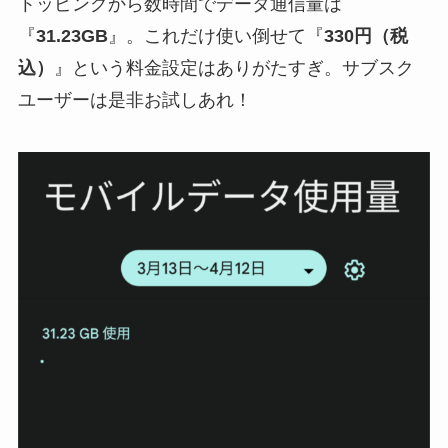
トッピングから数時間でデータ通信量は
『
31.23GB
』。これだけ使い倒せて『
330円（税
込）
』という料金設定はありがたすぎ。サブスク
ユーザーは是非お試しあれ！