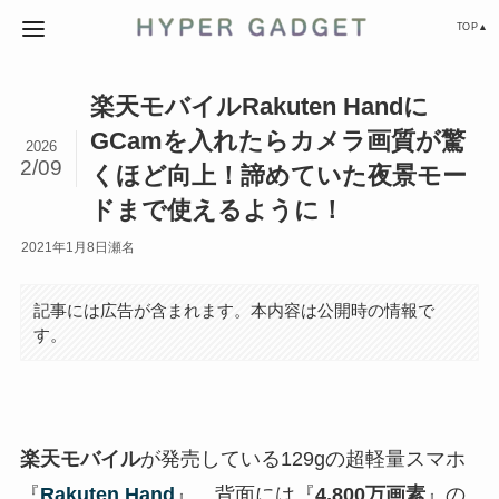
TOP▲
楽天モバイルRakuten Handに
GCamを入れたらカメラ画質が驚
2026
2/09
くほど向上！諦めていた夜景モー
ドまで使えるように！
2021年1月8日
瀬名
記事には広告が含まれます。本内容は公開時の情報で
す。
楽天モバイル
が発売している129gの超軽量スマホ
『
Rakuten Hand
』。背面には『
4,800万画素
』の