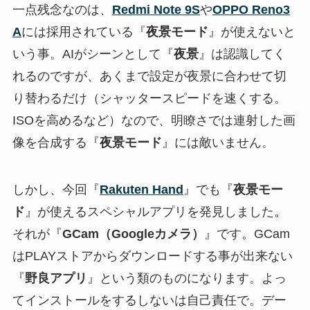
一点残念なのは、
Redmi Note 9S
や
OPPO Reno3
A
には採用されている『
夜景モード
』が使えないと
いう事。AIがシーンとして『
夜景
』は認識してく
れるのですが、あくまで設定が夜景に合わせて切
り替わるだけ（シャッタースピードを速くする。
ISOを高めるなど）なので、明瞭さでは連射した画
像を合成する『
夜景モード
』には敵いません。
しかし、今回『
Rakuten Hand
』でも『
夜景モー
ド
』が使えるスペシャルアプリを発見しました。
それが『
GCam（Googleカメラ）
』です。GCam
はPLAYストアからダウンロードする事が出来ない
『
野良アプリ
』という類のものになります。よっ
てインストールをするしないは自己責任で。デー