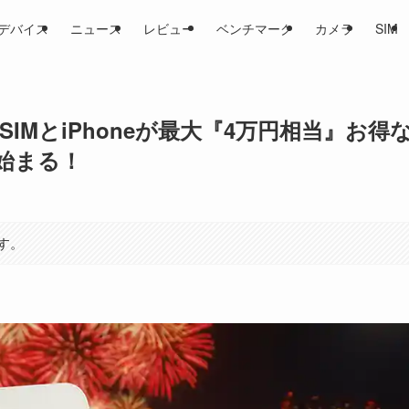
デバイス
ニュース
レビュー
ベンチマーク
カメラ
SIM
SIMとiPhoneが最大『4万円相当』お得
始まる！
す。