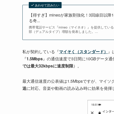
あわせて読みたい
【得すぎ】mineoが家族割強化！3回線目以降
る奇...
携帯電話サービス『mineo（マイネオ）』を提供している株
部（デュアルタイプ）増額を発表しました。...
私が契約している『
マイそく（スタンダード）
』
『
1.5Mbps
』の通信速度で3日間に10GBデータ通
では最大32kbpsに速度制限
）。
最大通信速度の公表値は1.5Mbpsですが、マイ
送
に対応。音楽や動画の読み込み時に効果を発揮