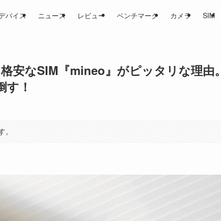
デバイス
ニュース
レビュー
ベンチマーク
カメラ
SIM
Gに格安なSIM『mineo』がピッタリな理由
倒す！
す。