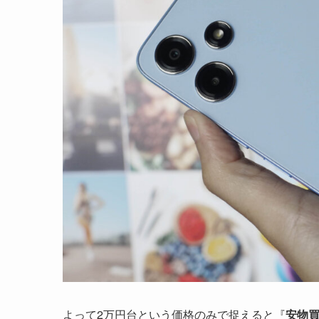
よって2万円台という価格のみで捉えると『
安物