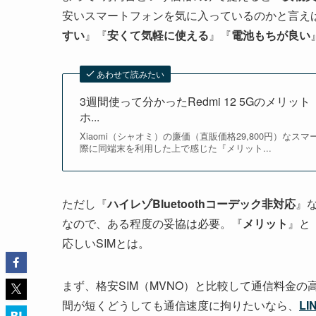
安いスマートフォンを気に入っているのかと言え
すい
』『
安くて気軽に使える
』『
電池もちが良い
あわせて読みたい
3週間使って分かったRedmi 12 5Gのメ
ホ...
Xiaomi（シャオミ）の廉価（直販価格29,800円）なス
際に同端末を利用した上で感じた『メリット...
ただし『
ハイレゾBluetoothコーデック非対応
』
なので、ある程度の妥協は必要。『
メリット
』と
応しいSIMとは。
まず、格安SIM（MVNO）と比較して通信料金
間が短くどうしても通信速度に拘りたいなら、
LI