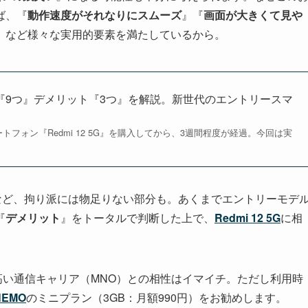
ば、『
動作速度がそれなりにスムーズ
』『
画面が大きくて見や
』など様々な実用的要素を満たしているから。
リット『9つ』デメリット『3つ』を解説。新世代のエントリースマ
マートフォン『Redmi 12 5G』を購入してから、3週間程度が経過。今回は実
など、拘り派には物足りない部分も。あくまでエントリーモデ
『
デメリット
』をトータルで判断した上で、
Redmi 12 5G
に相
の高い通信キャリア（MNO）との相性はイマイチ。ただし利用時
NEMO
のミニプラン（3GB：月額990円）をお勧めします。