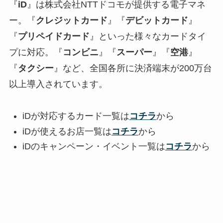
『
iD
』は株式会社NTTドコモが提供する電子マネ
ー。『
クレジットカード
』『
デビットカード
』
『
プリペイドカード
』といった様々なカードタイ
プに対応。『
コンビニ
』『
スーパー
』『
空港
』
『
タクシー
』など、全国各所に決済端末が200万台
以上導入されています。
iDが対応するカード一覧は
コチラ
から
iDが使えるお店一覧は
コチラ
から
iDのキャンペーン・イベント一覧は
コチラ
から