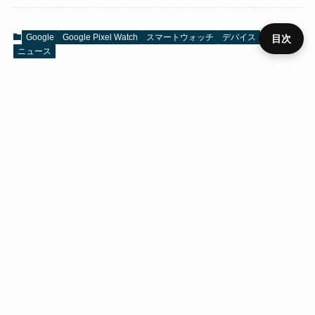
Google
Google Pixel Watch
スマートウォッチ
デバイス
目次
ニュース
プライ
メニュ
ニュー
デバイ
レビュ
ベンチ
キャン
バシー
運営者
お問い
HOME
SIM
役立ち
RSS
ー
ス
ス
ー
マーク
ペーン
ポリシ
情報
合わせ
ー
URLをコピーする
ホーム
メーカー
Google