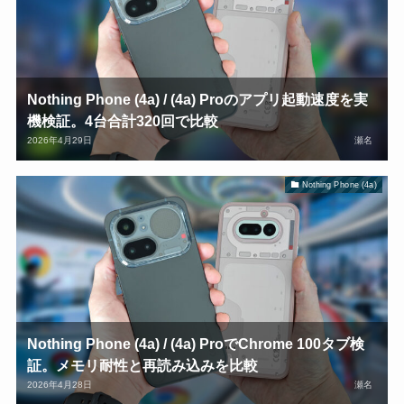
Nothing Phone (4a) / (4a) Proのアプリ起動速度を実
機検証。4台合計320回で比較
2026年4月29日
瀬名
Nothing Phone (4a)
Nothing Phone (4a) / (4a) ProでChrome 100タブ検
証。メモリ耐性と再読み込みを比較
2026年4月28日
瀬名