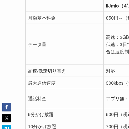
IIJmio
月額基本料金
850円～
高速：2G
データ量
低速：3日
合は速度制
高速/低速切り替え
対応
最大通信速度
300kbp
通話料金
アプリ無：
5分かけ放題
500円（
10分かけ放題
700円（