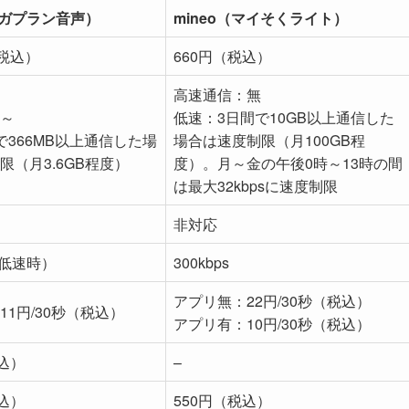
（ギガプラン音声）
mineo（マイそくライト）
（税込）
660円（税込）
高速通信：無
B～
低速：3日間で10GB以上通信した
で366MB以上通信した場
場合は速度制限（月100GB程
限（月3.6GB程度）
度）。月～金の午後0時～13時の間
は最大32kbpsに速度制限
非対応
s（低速時）
300kbps
アプリ無：22円/30秒（税込）
11円/30秒（税込）
アプリ有：10円/30秒（税込）
税込）
–
税込）
550円（税込）