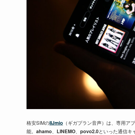
格安SIMの
IIJmio
（ギガプラン音声）は、専用ア
能。
ahamo
、
LINEMO
、
povo2.0
といった通信キ