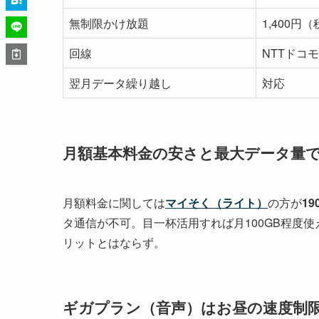
無制限かけ放題
1,400円
回線
NTTドコモ
翌月データ繰り越し
対応
月額基本料金の安さと最大データ量
月額料金に関しては
マイそく（ライト）
の方が
1
タ通信が不可。目一杯活用すれば月100GB程度
リットとはならず。
ギガプラン（音声）はお昼の速度制