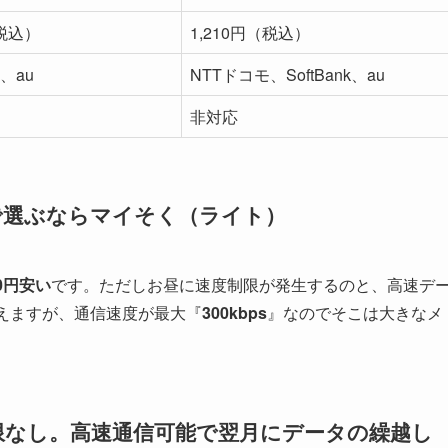
（税込）
1,210円（税込）
、au
NTTドコモ、SoftBank、au
非対応
で選ぶならマイそく（ライト）
90円安い
です。ただしお昼に速度制限が発生するのと、高速デ
使えますが、通信速度が最大『
300kbps
』なのでそこは大きなメ
限なし。高速通信可能で翌月にデータの繰越し