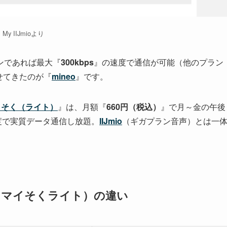
My IIJmioより
ンであれば最大『
300kbps
』の速度で通信が可能（他のプラン
せてきたのが『
mineo
』です。
イそく（ライト）
』は、月額『
660円（税込）
』で月～金の午後
度で実質データ通信し放題。
IIJmio
（ギガプラン音声）とは一
。
eo（マイそくライト）の違い