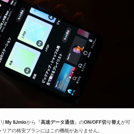
プリ
My IIJmio
から『
高速データ通信
』の
ON/OFF切り替え
が可
ャリアの格安プランにはこの機能がありません。