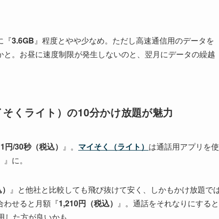
に『
3.6GB
』程度とやや少なめ。ただし高速通信用のデータを
分かと。お昼に速度制限が発生しないのと、翌月にデータの繰越
イそくライト）の10分かけ放題が魅力
11円/30秒（税込）
』。
マイそく（ライト）
は通話用アプリを使
）
』に。
込）
』と他社と比較しても飛び抜けて安く、しかもかけ放題で
合わせると月額『
1,210円（税込）
』。通話をそれなりにすると
用した方が良いかも。