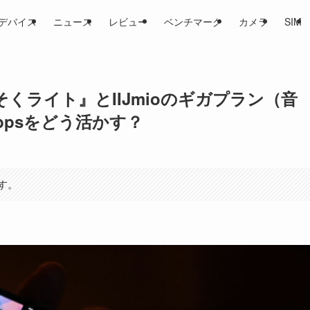
デバイス
ニュース
レビュー
ベンチマーク
カメラ
SIM
そくライト』とIIJmioのギガプラン（音
bpsをどう活かす？
す。