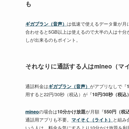
も
ギガプラン（音声）
は低速で使えるデータ量が月
合わせると5GB以上は使えるので大半の人は十
しが出来るのもポイント。
それなりに通話する人はmineo（マ
通話料金は
ギガプラン（音声）
がアプリなしで『
用すると22円/30秒（税込）が『
10円/30秒（税込
mineo
の場合は
10分かけ放題
が月額『
550円（税
通話用アプリも不要。
マイそく（ライト）
と組み
いう人は、料金を気にするより10分かけ放題を利