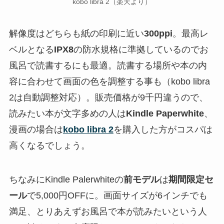
kobo libra 2（楽天より）
解像度はどちらも紙の印刷に近い
300ppi
。最高レ
ベルとなる
IPX8
の防水規格に準拠しているのでお
風呂で読書するにも最適。読書する場所や本の内
容に合わせて画面の色を調整する事も（kobo libra
2は自動調整対応）。販売価格が9千円違うので、
読みたい本が文字多めの人は
Kindle Paperwhite
、
漫画の場合は
kobo libra 2
を購入した方がコスパは
高くなるでしょう。
ちなみにKindle Palerwhiteの
前モデル
は
期間限定セ
ール
で
5,000円OFF
に。画面サイズが6インチでも
満足、とりあえずお風呂で本が読みたいという人