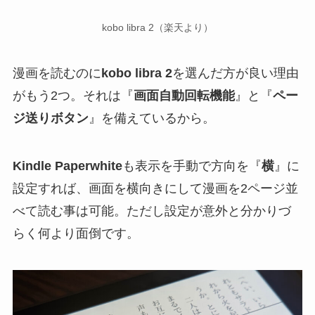
kobo libra 2（楽天より）
漫画を読むのに
kobo libra 2
を選んだ方が良い理由
がもう2つ。それは『
画面自動回転機能
』と『
ペー
ジ送りボタン
』を備えているから。
Kindle Paperwhite
も表示を手動で方向を『
横
』に
設定すれば、画面を横向きにして漫画を2ページ並
べて読む事は可能。ただし設定が意外と分かりづ
らく何より面倒です。