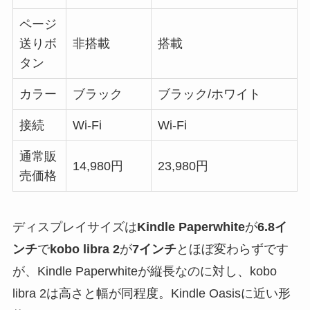
ページ
送りボ
非搭載
搭載
タン
カラー
ブラック
ブラック/ホワイト
接続
Wi-Fi
Wi-Fi
通常販
14,980円
23,980円
売価格
ディスプレイサイズは
Kindle Paperwhite
が
6.8イ
ンチ
で
kobo libra 2
が
7インチ
とほぼ変わらずです
が、Kindle Paperwhiteが縦長なのに対し、kobo
libra 2は高さと幅が同程度。Kindle Oasisに近い形