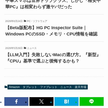
中華スマホは世界トップクラス、しかし『格安中
華PC』は相変わらず激ヤバだった
2026年6月24日
PC・ソフトウェア
【Beta版配布】HG PC Inspector Suite｜
Windows PCのSSD・メモリ・CPU情報を確認
2026年5月29日
ニュース
【LLM入門】失敗しないMacの選び方。『新型』
『CPU』基準で選ぶと後悔するかも？
Amazon
タブレット
ファブレット
ニュース
楽天市場