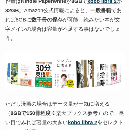
容量は
Kindle Paperwhite
が
8GB
で
kobo libra 2
が
32GB
。Amazon公式情報によると、
一般書籍
であ
れば8GBに
数千冊の保存
が可能。読みたい本が文
字メインの場合は容量が不足する事はないでしょ
う。
ただし漫画の場合はデータ量が一気に増える
（
8GBで150冊程度
※楽天ブックス参考）ので、長
い目でみれば容量の大きい
kobo libra 2
をセレクト