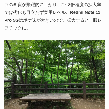
ラの画質が飛躍的に上がり、2～3倍程度の拡大率
では劣化も目立たず実用レベル。
Redmi Note 11
Pro 5G
はボケ味が大きいので、拡大すると一眼レ
フチックに。