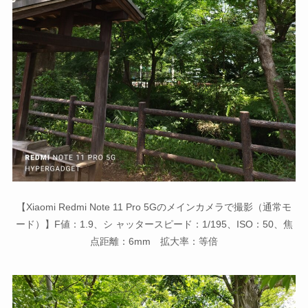
【Xiaomi Redmi Note 11 Pro 5Gのメインカメラで撮影（通常モ
ード）】F値：1.9、シ ャッタースピード：1/195、ISO：50、焦
点距離：6mm 拡大率：等倍