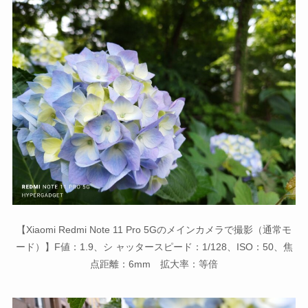
【Xiaomi Redmi Note 11 Pro 5Gのメインカメラで撮影（通常モ
ード）】F値：1.9、シ ャッタースピード：1/128、ISO：50、焦
点距離：6mm 拡大率：等倍