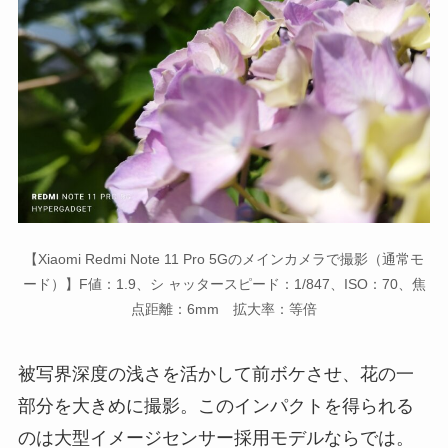
【Xiaomi Redmi Note 11 Pro 5Gのメインカメラで撮影（通常モ
ード）】F値：1.9、シ ャッタースピード：1/847、ISO：70、焦
点距離：6mm 拡大率：等倍
被写界深度の浅さを活かして前ボケさせ、花の一
部分を大きめに撮影。このインパクトを得られる
のは大型イメージセンサー採用モデルならでは。