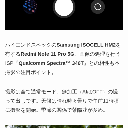
ハイエンドスペックの
Samsung ISOCELL HM2
を
有する
Redmi Note 11 Pro 5G
。画像の処理を行う
ISP『
Qualcomm Spectra™ 346T
』との相性も本
撮影の注目ポイント。
撮影は全て通常モード。無加工（AIはOFF）の撮
って出しです。天候は晴れ時々曇りで午前11時頃
に撮影を開始。季節の関係で紫陽花が多め。