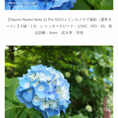
【Xiaomi Redmi Note 11 Pro 5Gのメインカメラで撮影（通常モ
ード）】F値：1.9、シ ャッタースピード：1/182、ISO：50、焦
点距離：6mm 拡大率：等倍