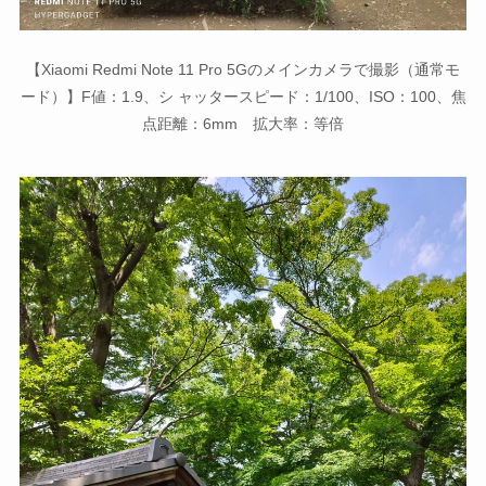
【Xiaomi Redmi Note 11 Pro 5Gのメインカメラで撮影（通常モ
ード）】F値：1.9、シ ャッタースピード：1/100、ISO：100、焦
点距離：6mm 拡大率：等倍