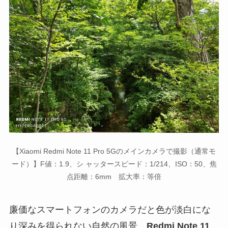
【Xiaomi Redmi Note 11 Pro 5Gのメインカメラで撮影（通常モ
ード）】F値：1.9、シ ャッタースピード：1/214、ISO：50、焦
点距離：6mm 拡大率：等倍
廉価なスマートフォンのカメラだと色が淡白にな
り深みを得られない自然の風景。
Redmi Note 11