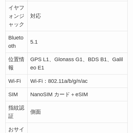
イヤフ
ォンジ
対応
ャック
Blueto
5.1
oth
位置情
GPS L1、Glonass G1、BDS B1、Galil
報
eo E1
Wi-Fi
Wi-Fi：802.11a/b/g/n/ac
SIM
NanoSIM カード＋eSIM
指紋認
側面
証
おサイ