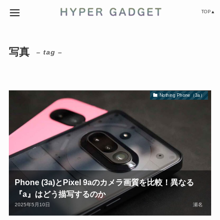
TOP▲
写真
– tag –
Nothing Phone（3a）
Phone (3a)とPixel 9aのカメラ画質を比較！異なる
『a』はどう描写するのか
2025年5月10日
瀬名