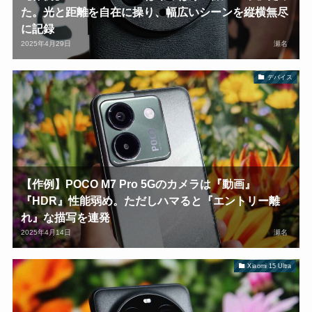
た。光と距離を自在に操り、幅広いシーンを縦横無尽
に記録
2025年4月29日
瀬名
デバイス
【作例】POCO M7 Pro 5Gのカメラは『動画』
『HDR』性能弱め。ただしハマると『エントリー離
れ』な描写を連発
2025年4月14日
瀬名
Xiaomi 15 Ultra