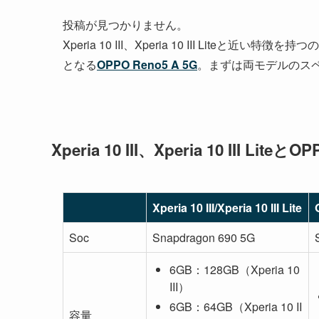
投稿が見つかりません。
Xperia 10 III、Xperia 10 III Lit
となる
OPPO Reno5 A 5G
。まずは両モデルのス
Xperia 10 III、Xperia 10 III Lit
Xperia 10 III/Xperia 10 III Lite
Soc
Snapdragon 690 5G
6GB：128GB（Xperia 10
III）
6GB：64GB（Xperia 10 II
容量