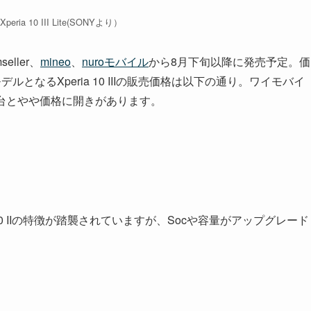
 / Xperia 10 III Lite(SONYより）
seller、
mineo
、
nuroモバイル
から8月下旬以降に発売予定。価
となるXperia 10 IIIの販売価格は以下の通り。ワイモバイ
万円台とやや価格に開きがあります。
本的にXperia 10 IIの特徴が踏襲されていますが、Socや容量がアップグレード