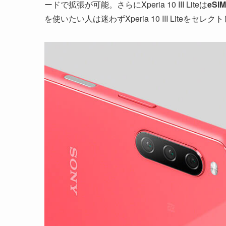
ードで拡張が可能。さらにXperia 10 III Liteは
eS
を使いたい人は迷わずXperia 10 III Liteをセレ