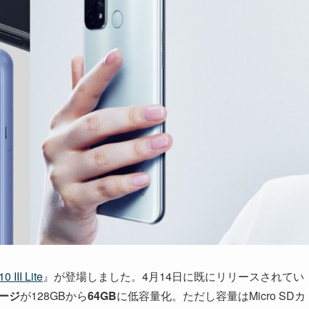
0 III Lite
』が登場しました。4月14日に既にリリースされてい
ージ
が128GBから
64GB
に低容量化。ただし容量はMicro SDカ