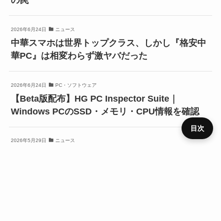
の罠
2026年6月24日
ニュース
中華スマホは世界トップクラス、しかし『格安中
華PC』は相変わらず激ヤバだった
2026年6月24日
PC・ソフトウェア
【Beta版配布】HG PC Inspector Suite｜
Windows PCのSSD・メモリ・CPU情報を確認
目次
2026年5月29日
ニュース
【LLM入門】失敗しないMacの選び方。『新型』
プライ
『CPU』基準で選ぶと後悔するかも？
メニュ
ニュー
デバイ
レビュ
ベンチ
キャン
バシー
運営者
お問い
HOME
SIM
役立ち
RSS
ー
ス
ス
ー
マーク
ペーン
ポリシ
情報
合わせ
ー
SIM
楽天モバイル
キャンペーン