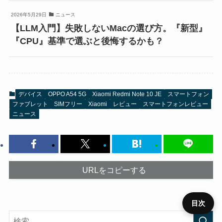
2026年5月29日
ニュース
【LLM入門】失敗しないMacの選び方。『新型』
『CPU』基準で選ぶと後悔するかも？
デバイス
OPPO A54 5G
Xiaomi Redmi Note 10 JE
スマートフォン
ファブレット
SIMフリー
Xiaomi
レビュー
スマートフォンレビュー
ニュース
URLをコピーする
目次