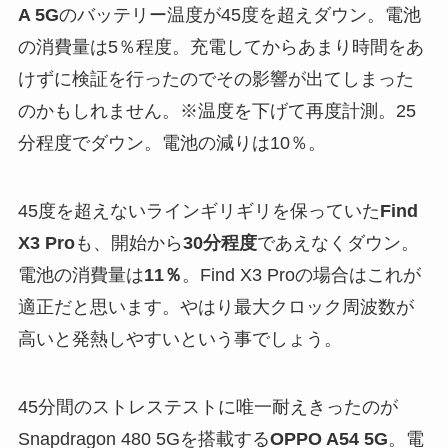
A 5G
のバッテリー温度が45度を超えダウン。電池
の消費量は5％程度。充電してからあまり時間をあ
けずに検証を行ったのでその影響が出てしまった
のかもしれません。※温度を下げて再度計測。25
分程度でダウン。電池の減りは10％。
45度を超えないラインギリギリを保っていた
Find
X3 Pro
も、開始から
30分程度
であえなくダウン。
電池の消費量は
11％
。Find X3 Proの場合はこれが
適正だと思います。やはり最大クロック周波数が
高いと発熱しやすいという事でしょう。
45分間のストレステストに唯一耐えきったのが
Snapdragon 480 5Gを搭載する
OPPO A54 5G
。電