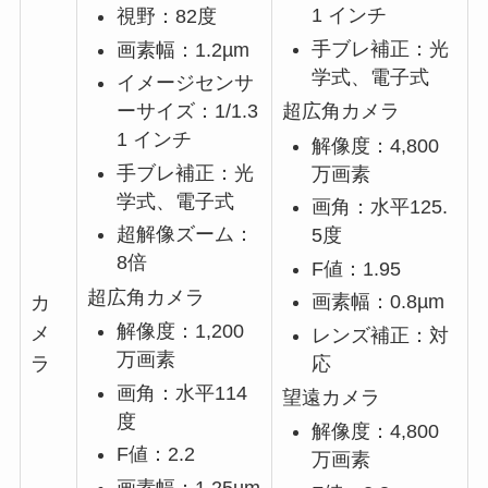
1 インチ
視野：82度
手ブレ補正：光
画素幅：1.2µm
学式、電子式
イメージセンサ
超広角カメラ
ーサイズ：1/1.3
1 インチ
解像度：4,800
手ブレ補正：光
万画素
学式、電子式
画角：水平125.
超解像ズーム：
5度
8倍
F値：1.95
超広角カメラ
画素幅：0.8µm
カ
解像度：1,200
メ
レンズ補正：対
万画素
応
ラ
画角：水平114
望遠カメラ
度
解像度：4,800
F値：2.2
万画素
画素幅：1.25µm