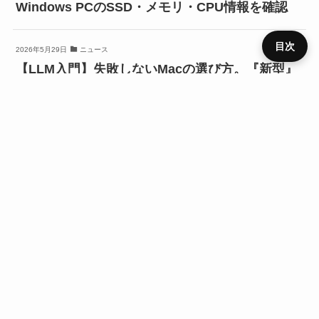
Windows PCのSSD・メモリ・CPU情報を確認
目次
2026年5月29日
ニュース
【LLM入門】失敗しないMacの選び方。『新型』
『CPU』基準で選ぶと後悔するかも？
プライ
メニュ
ニュー
デバイ
レビュ
ベンチ
キャン
バシー
運営者
お問い
HOME
SIM
役立ち
RSS
ー
ス
ス
ー
マーク
ペーン
ポリシ
情報
合わせ
ー
Google
デバイス
Google Pixel 8
スマートフォン
SIMフリー
レビュー
スマートフォンレビュー
ニュース
URLをコピーする