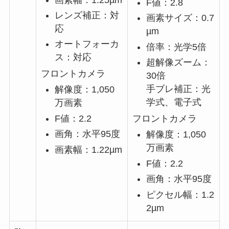
F値：2.8
レンズ補正：対
画素サイズ：0.7
応
µm
オートフォーカ
倍率：光学5倍
ス：対応
超解像ズーム：
フロントカメラ
30倍
手ブレ補正：光
解像度：1,050
学式、電子式
万画素
フロントカメラ
F値：2.2
画角：水平95度
解像度：1,050
万画素
画素幅：1.22µm
F値：2.2
画角：水平95度
ピクセル幅：1.2
2µm