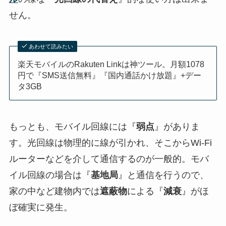
せん。
あわせて読みたい
楽天モバイルのRakuten Linkは神ツール。月額1078
円で『SMS送信無料』『国内通話かけ放題』+デー
タ3GB
もっとも、モバイル回線には『
弱点
』がありま
す。光回線は物理的に線が引かれ、そこからWi-Fi
ルーターなどを介して通信するのが一般的。モバ
イル回線の場合は『
基地局
』と通信を行うので、
家の中など建物内では
遮蔽物
による『
減衰
』がほ
ぼ確実に発生。