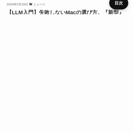
目次
2026年5月29日
ニュース
【LLM入門】失敗しないMacの選び方。『新型』
『CPU』基準で選ぶと後悔するかも？
プライ
メニュ
ニュー
デバイ
レビュ
ベンチ
キャン
バシー
運営者
お問い
HOME
SIM
役立ち
RSS
ー
ス
ス
ー
マーク
ペーン
ポリシ
情報
合わせ
ー
SIM
楽天モバイル
スマートフォン
SIMフリー
スマートフォン便利情報
デバイス
ニュース
URLをコピーする