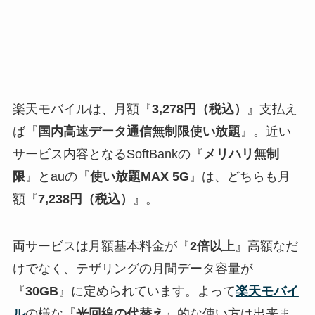
楽天モバイルは、月額『
3,278円（税込）
』支払え
ば『
国内高速データ通信無制限使い放題
』。近い
サービス内容となるSoftBankの『
メリハリ無制
限
』とauの『
使い放題MAX 5G
』は、どちらも月
額『
7,238円（税込）
』。
両サービスは月額基本料金が『
2倍以上
』高額なだ
けでなく、テザリングの月間データ容量が
『
30GB
』に定められています。よって
楽天モバイ
ル
の様な『
光回線の代替え
』的な使い方は出来ま