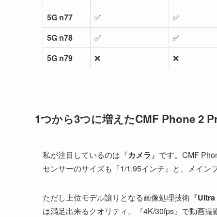
5G n77
✅
✅
5G n78
✅
✅
5G n79
❌
❌
1つから3つに増えたCMF Phone 2 
私が注目しているのは『
カメラ
』です。CMF P
センサーのサイズも『1/1.95インチ』と、メイ
ただし上位モデル譲りとなる画像処理技術『
Ultr
は満足出来るクオリティ。『4K/30fps』で動画