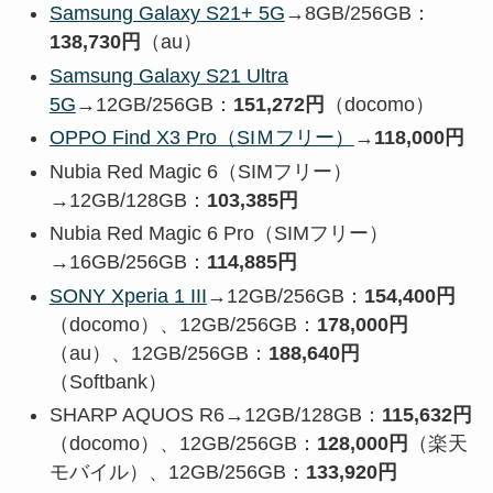
Samsung Galaxy S21+ 5G
→8GB/256GB：
138,730円
（au）
Samsung Galaxy S21 Ultra
5G
→12GB/256GB：
151,272円
（docomo）
OPPO Find X3 Pro（SIＭフリー）
→
118,000円
Nubia Red Magic 6（SIMフリー）
→12GB/128GB：
103,385円
Nubia Red Magic 6 Pro（SIMフリー）
→16GB/256GB：
114,885円
SONY Xperia 1 III
→12GB/256GB：
154,400円
（docomo）、12GB/256GB：
178,000円
（au）、12GB/256GB：
188,640円
（Softbank）
SHARP AQUOS R6→12GB/128GB：
115,632円
（docomo）、12GB/256GB：
128,000円
（楽天
モバイル）、12GB/256GB：
133,920円