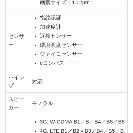
画素サイズ：1.12µm
指紋認証
加速度計
近接センサー
センサ
ー
環境照度センサー
ジャイロセンサー
eコンパス
ハイレ
対応
ゾ
スピー
モノラル
カー
3G: W-CDMA B1／B／B4／B5／B8
4G: LTE B1／B2ｖB3／B4／B5／B