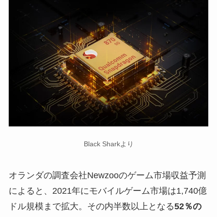
Black Sharkより
オランダの調査会社Newzooのゲーム市場収益予測
によると、2021年にモバイルゲーム市場は1,740億
ドル規模まで拡大。その内半数以上となる
52％の