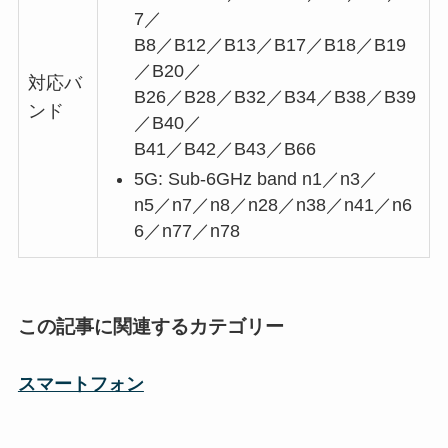
7／
B8／B12／B13／B17／B18／B19
／B20／
対応バ
B26／B28／B32／B34／B38／B39
ンド
／B40／
B41／B42／B43／B66
5G: Sub-6GHz band n1／n3／
n5／n7／n8／n28／n38／n41／n6
6／n77／n78
この記事に関連するカテゴリー
スマートフォン