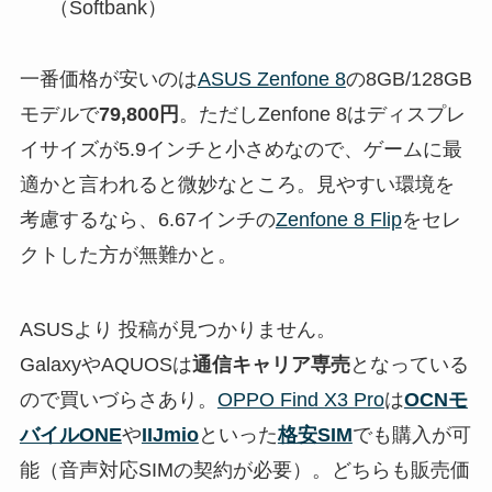
（Softbank）
一番価格が安いのは
ASUS Zenfone 8
の8GB/128GB
モデルで
79,800円
。ただしZenfone 8はディスプレ
イサイズが5.9インチと小さめなので、ゲームに最
適かと言われると微妙なところ。見やすい環境を
考慮するなら、6.67インチの
Zenfone 8 Flip
をセレ
クトした方が無難かと。
ASUSより 投稿が見つかりません。
GalaxyやAQUOSは
通信キャリア専売
となっている
ので買いづらさあり。
OPPO Find X3 Pro
は
OCNモ
バイルONE
や
IIJmio
といった
格安SIM
でも購入が可
能（音声対応SIMの契約が必要）。どちらも販売価