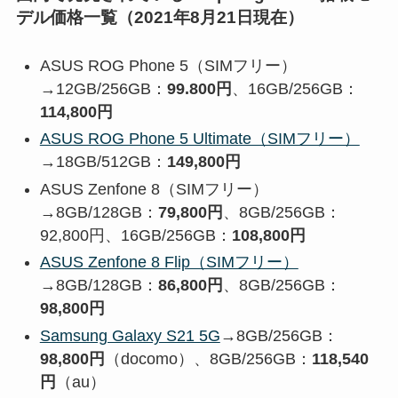
デル価格一覧（2021年8月21日現在）
ASUS ROG Phone 5（SIMフリー）
→12GB/256GB：
99.800円
、16GB/256GB：
114,800円
ASUS ROG Phone 5 Ultimate（SIMフリー）
→18GB/512GB：
149,800円
ASUS Zenfone 8（SIMフリー）
→8GB/128GB：
79,800円
、8GB/256GB：
92,800円、16GB/256GB：
108,800円
ASUS Zenfone 8 Flip（SIMフリー）
→8GB/128GB：
86,800円
、8GB/256GB：
98,800円
Samsung Galaxy S21 5G
→8GB/256GB：
98,800円
（docomo）、8GB/256GB：
118,540
円
（au）