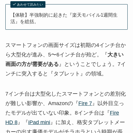
あわせて読みたい
【体験】半強制的に起きた『楽天モバイル1週間生
活』を総括。
スマートフォンの画面サイズは初期の4インチ台か
ら大型化が進み、5〜6インチ台が殆ど。『
大きい
画面の方が需要がある
』ということでしょう。7イ
ンチに突入すると『タブレット』の領域。
7インチ台は大型化したスマートフォンとの差別化
が難しい影響か、Amazonの『
Fire 7
』以外目立っ
たモデルが出ていない印象。8インチ台は『
Fire
HD 8
』『
iPad mini
』に加え、格安タブレットメー
カーの出す廉価モデルがチラホラという時期が長