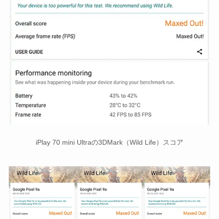
iPlay 70 mini Ultraの3DMark（Wild Life）スコア