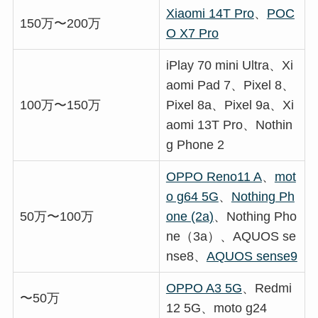
Xiaomi 14T Pro
、
POC
150万〜200万
O X7 Pro
iPlay 70 mini Ultra、Xi
aomi Pad 7、Pixel 8、
100万〜150万
Pixel 8a、Pixel 9a、Xi
aomi 13T Pro、Nothin
g Phone 2
OPPO Reno11 A
、
mot
o g64 5G
、
Nothing Ph
50万〜100万
one (2a)
、Nothing Pho
ne（3a）、AQUOS se
nse8、
AQUOS sense9
OPPO A3 5G
、Redmi
〜50万
12 5G、moto g24