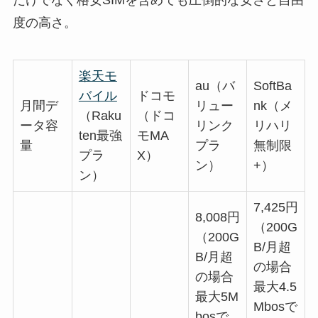
だけでなく格安SIMを含めても圧倒的な安さと自由
度の高さ。
楽天モ
au（バ
SoftBa
バイル
ドコモ
月間デ
リュー
nk（メ
（Raku
（ドコ
ータ容
リンク
リハリ
ten最強
モMA
量
プラ
無制限
プラ
X）
ン）
+）
ン）
7,425円
8,008円
（200G
（200G
B/月超
B/月超
の場合
の場合
最大4.5
最大5M
Mbosで
bosで