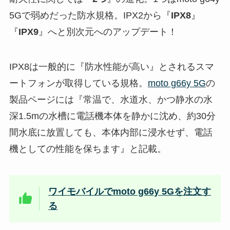
5Gで弱めだった防水規格。IPX2から『
IPX8
』
『
IPX9
』へと別次元へのアップデート！
IPX8は一般的に『防水性能が高い』とされるスマ
ートフォンが取得している規格。
moto g66y 5G
の
製品ページには『常温で、水道水、かつ静水の水
深1.5mの水槽に電話機本体を静かに沈め、約30分
間水底に放置しても、本体内部に浸水せず、電話
機としての性能を保ちます』と記載。
ワイモバイルでmoto g66y 5Gを注文す
る