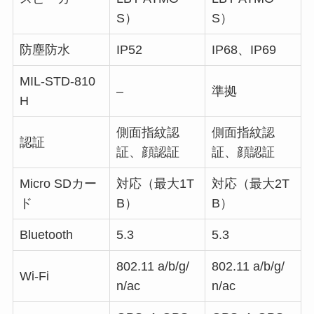
S）
S）
防塵防水
IP52
IP68、IP69
MIL-STD-810
–
準拠
H
側面指紋認
側面指紋認
認証
証、顔認証
証、顔認証
Micro SDカー
対応（最大1T
対応（最大2T
ド
B）
B）
Bluetooth
5.3
5.3
802.11 a/b/g/
802.11 a/b/g/
Wi-Fi
n/ac
n/ac