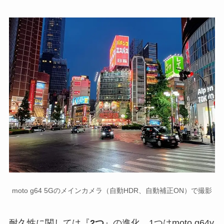
moto g64 5Gのメインカメラ（自動HDR、自動補正ON）で撮影
耐久性に関しては『
2つ
』の進化。1つはmoto g64y