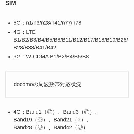
SIM
5G：n1/n3/n28/n41/n77/n78
4G：LTE
B1/B2/B3/B4/B5/B8/B11/B12/B17/B18/B19/B26/
B28/B38/B41/B42
3G：W-CDMA B1/B2/B4/B5/B8
docomoの周波数帯対応状況
4G：Band1（◎）、Band3（◎）、
Band19（◎）、Band21（×）、
Band28（◎）、Band42（◎）