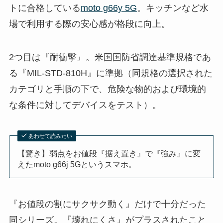
トに合格している
moto g66y 5G
。キッチンなど水
場で利用する際の安心感が格段に向上。
2つ目は『耐衝撃』。米国国防省調達基準規格であ
る『
MIL-STD-810H
』に準拠（同規格の選択された
カテゴリと手順の下で、危険な物的および環境的
な条件に対してデバイスをテスト）。
あわせて読みたい
【驚き】弱点をお値段『据え置き』で『強み』に変
えたmoto g66j 5Gというスマホ。
『お値段の割にサクサク動く』だけで十分だった
同シリーズ。『壊れにくさ』がプラスされたこと