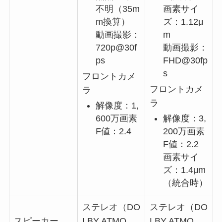
不明（35m
画素サイ
m換算）
ズ：1.12μ
動画撮影：
m
720p@30f
動画撮影：
ps
FHD@30fp
s
フロントカメ
フロントカメ
ラ
ラ
解像度：1,
600万画素
解像度：3,
F値：2.4
200万画素
F値：2.2
画素サイ
ズ：1.4μm
（統合時）
ステレオ（DO
ステレオ（DO
スピーカー
LBY ATMO
LBY ATMO