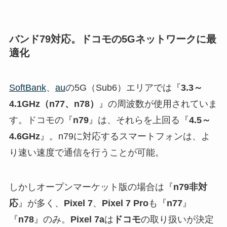
バンド79対応。ドコモの5Gネットワークに最
適化
SoftBank
、
au
の5G（Sub6）エリアでは『
3.3～
4.1GHz（n77、n78）
』の周波数が使用されていま
す。ドコモの『
n79
』は、それらを上回る『
4.5～
4.6GHz
』。n79に対応するスマートフォンは、よ
り速い速度で通信を行うことが可能。
しかしオープンマーケット版の場合は『
n79非対
応
』が多く、
Pixel 7
、
Pixel 7 Pro
も『
n77
』
『
n78
』のみ。
Pixel 7a
は
ドコモ
の取り扱いが決定