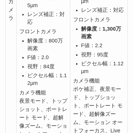
µm
カ
5µm
メ
レンズ補正：対応
レンズ補正：対
ラ
フロントカメラ
応
解像度：1,300万
フロントカメラ
画素
解像度：800万
F値：2.2
画素
視野：95度
F値：2.0
ピクセル幅：1.12
視野：84度
µm
ピクセル幅：1.1
カメラ機能
2µm
ボケ補正、夜景モー
カメラ機能
ド、トップショッ
夜景モード、トップ
ト、ポートレート モ
ショット、ポートレ
ード、超解像ズー
ート モード、超解
ム、モーション オー
像ズーム、モーショ
トフォーカス、Live