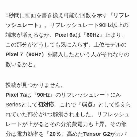
1秒間に画面を書き換え可能な回数を示す『
リフレ
ッシュレート
』。リフレッシュレート90Hz以上の
端末が増えるなか、
Pixel 6a
は『
60Hz
』止まり。
この部分がどうしても気に入らず、上位モデルの
Pixel 7（90Hz）
を購入したという人がそれなりの
数いるかと。
投稿が見つかりません。
Pixel 7a
は『
90Hz
』のリフレッシュレートにA-
Seriesとして
初対応
。これで『
弱点
』として捉えら
れていた部分が1つ解消されました。リフレッシュ
レートが上がるとその分消費電力も上昇。その部
分は電力効率を『
20％
』高めた
Tensor G2
がカバ