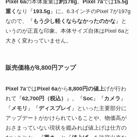
Pixel 6a
の本体重量は
約178g
。
Pixel 7a
では
15.5g
重く
なり『
193.5g
』に。6.3インチのPixel 7が197g
なので、『
もう少し軽くならなかったのかな
』と
いうのが正直な印象。本体サイズ自体はPixel 6aと
大きく変わっていません。
販売価格が8,800円アップ
Pixel 7a
では
Pixel 6a
から
8,800円の値上
げが行わ
れて『
62,700円（税込）
』。『
Soc
』『
カメラ
』
『
メモリ
』『
ディスプレイ
』といった主要部分に
アップデートがかけられていることや、物価高が
おさまっていない現状を鑑みれば値上げは仕方の