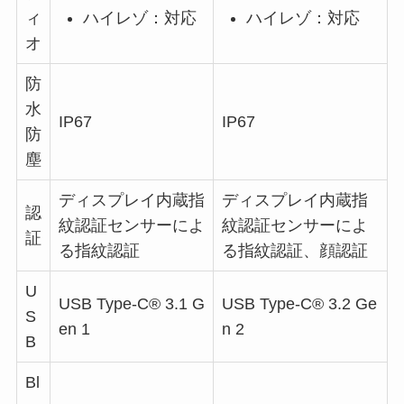
ハイレゾ：対応
ハイレゾ：対応
ィ
オ
防
水
IP67
IP67
防
塵
ディスプレイ内蔵指
ディスプレイ内蔵指
認
紋認証センサーによ
紋認証センサーによ
証
る指紋認証
る指紋認証、顔認証
U
USB Type-C® 3.1 G
USB Type-C® 3.2 Ge
S
en 1
n 2
B
Bl