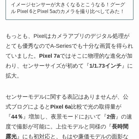
イメージセンサーが大きくなるとこうなる！グーグ
ル Pixel 6とPixel 5aのカメラを撮り比べしてみた！
もっとも、Pixelはカメラアプリのデジタル処理が
とても優秀なのでA-Seriesでも十分な画質を得られ
ていました。
Pixel 7a
ではそこに物理的な進化が加
わり、センサーサイズが初めて『
1/1.73インチ
』に
拡大。
センサーモデルに関する表記はありませんが、公
式ブログによると
Pixel 6a
比較で光の取得量が
『
44％
』増加し、夜景モードにおいて『
2倍
』の速
度で撮影が可能に。上位モデルと同様の『
長時間
露光
』にも初対応と、もはや廉価モデルの面影な