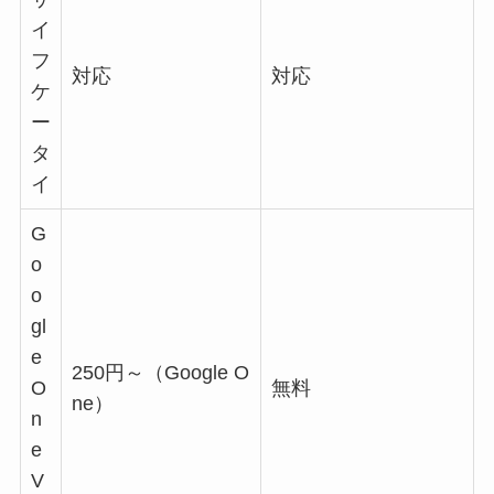
イ
フ
対応
対応
ケ
ー
タ
イ
G
o
o
gl
e
250円～（Google O
O
無料
ne）
n
e
V