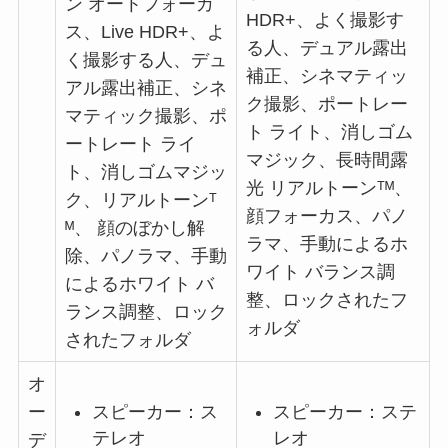
ン オートフォーカ
HDR+、よく撮影す
ス、Live HDR+、よ
る人、デュアル露出
く撮影する人、デュ
補正、シネマティッ
アル露出補正、シネ
ク撮影、ポートレー
マティック撮影、ポ
ト ライト、消しゴム
ートレート ライ
マジック、長時間露
ト、消しゴムマジッ
光 リアルトーンᵀᴹ、
ク、リアルトーンᵀ
顔フォーカス、パノ
ᴹ、 顔のぼかし解
ラマ、手動によるホ
除、パノラマ、手動
ワイト バランス調
によるホワイト バ
整、ロックされたフ
ランス調整、ロック
ォルダ
されたフォルダ
オ
スピーカー：ス
スピーカー：ステ
ー
テレオ
レオ
デ