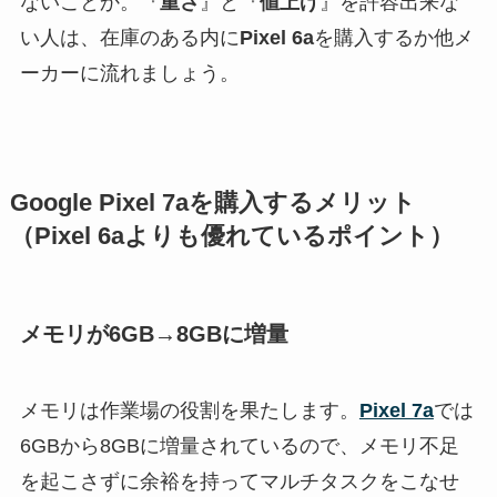
ないことか。『
重さ
』と『
値上げ
』を許容出来な
い人は、在庫のある内に
Pixel 6a
を購入するか他メ
ーカーに流れましょう。
Google Pixel 7aを購入するメリット
（Pixel 6aよりも優れているポイント）
メモリが6GB→8GBに増量
メモリは作業場の役割を果たします。
Pixel 7a
では
6GBから8GBに増量されているので、メモリ不足
を起こさずに余裕を持ってマルチタスクをこなせ