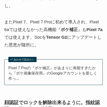
し。
またPixel 7、Pixel 7 Proに初めて導入され、Pixel
6aでは使えなかった高機能『
ボケ補正
』も
Pixel 7a
では使えます。Socを
Tensor G2
にアップデートし
た恩恵が随所に。
あわせて読みたい
Pixel 7 Proの『ボケ補正』があまりに有能すぎたか
ら『ボケ画像保存用』のGoogleアカウントを新しく
作っ...
顔認証でロックを解除出来るように。指紋認