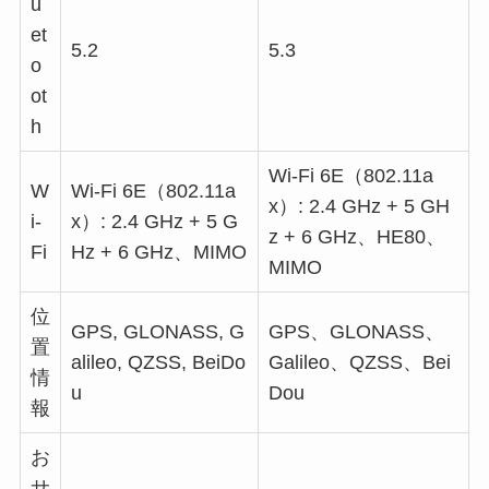
u
et
5.2
5.3
o
ot
h
Wi-Fi 6E（802.11a
W
Wi-Fi 6E（802.11a
x）: 2.4 GHz + 5 GH
i-
x）: 2.4 GHz + 5 G
z + 6 GHz、HE80、
Fi
Hz + 6 GHz、MIMO
MIMO
位
GPS, GLONASS, G
GPS、GLONASS、
置
alileo, QZSS, BeiDo
Galileo、QZSS、Bei
情
u
Dou
報
お
サ