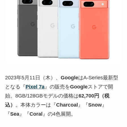
2023年5月11日（木）、
Google
はA-Series最新型
となる『
Pixel 7a
』の販売を
Google
ストアで開
始。8GB/128GBモデルの価格は
62,700円（税
込）
。本体カラーは『
Charcoal
』『
Snow
』
『
Sea
』『
Coral
』の4色展開。