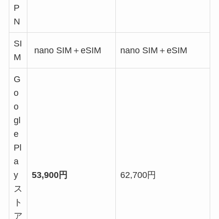
P
N
SI
nano SIM＋eSIM
nano SIM＋eSIM
M
G
o
o
gl
e
Pl
a
y
53,900円
62,700円
ス
ト
ア