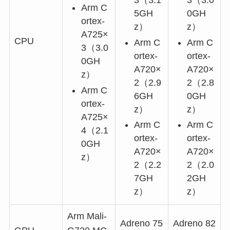
3（3.1
3（3.0
Arm C
5GH
0GH
ortex-
z
）
z
）
A725×
CPU
Arm C
Arm C
3（3.0
ortex-
ortex-
0GH
A720×
A720×
z
）
2（2.9
2（2.8
Arm C
6GH
0GH
ortex-
z）
z）
A725×
Arm C
Arm C
4（2.1
ortex-
ortex-
0GH
A720×
A720×
z）
2（2.2
2（2.0
7GH
2GH
z）
z）
Arm Mali-
Adreno 75
Adreno 82