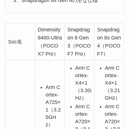
3、Snapdragon 8s Gen 4の主な仕様
Dimensity
Snapdrag
Snapdrag
8400-Ultra
on 8 Gen
on 8s Gen
Soc名
（POCO
3（POCO
4（POCO
X7 Pro）
F7 Pro）
F7）
Arm C
Arm C
ortex-
ortex-
X4×1
X4×1
Arm C
（3.3G
（3.21
ortex-
Hz）
GHz）
A725×
Arm C
Arm C
1（3.2
ortex-
ortex-
5GH
A720×
A720×
z）