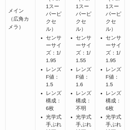
1スー
1スー
1スー
メイン
パーピ
パーピ
パーピ
（広角カ
クセ
クセ
クセ
メラ）
ル）
ル）
ル）
センサ
センサ
センサ
ーサイ
ーサイ
ーサイ
ズ：1/
ズ：1/
ズ：1/
1.95
1.55
1.95
レンズ
レンズ
レンズ
F値：
F値：
F値：
1.5
1.6
1.5
レンズ
レンズ
レンズ
構成：
構成：
構成：
6枚
不明
6枚
光学式
光学式
光学式
手ぶれ
手ぶれ
手ぶれ