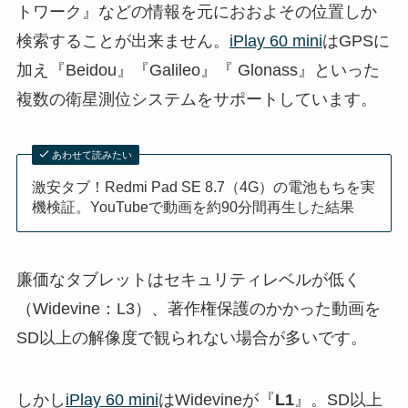
トワーク』などの情報を元におおよその位置しか
検索することが出来ません。
iPlay 60 mini
はGPSに
加え『Beidou』『Galileo』『 Glonass』といった
複数の衛星測位システムをサポートしています。
あわせて読みたい
激安タブ！Redmi Pad SE 8.7（4G）の電池もちを実
機検証。YouTubeで動画を約90分間再生した結果
廉価なタブレットはセキュリティレベルが低く
（Widevine：L3）、著作権保護のかかった動画を
SD以上の解像度で観られない場合が多いです。
しかし
iPlay 60 mini
はWidevineが『
L1
』。SD以上