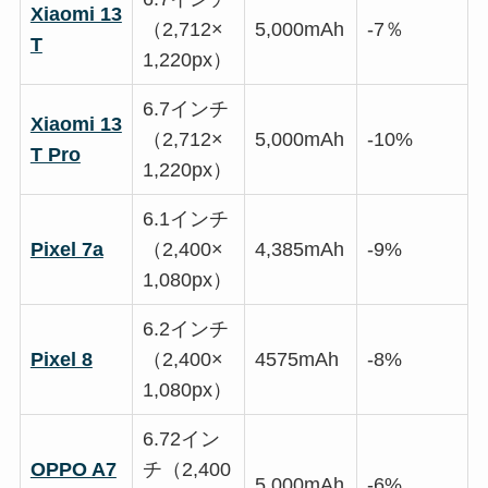
Xiaomi 13
（2,712×
5,000mAh
-7％
T
1,220px）
6.7インチ
Xiaomi 13
（2,712×
5,000mAh
-10%
T Pro
1,220px）
6.1インチ
Pixel 7a
（2,400×
4,385mAh
-9%
1,080px）
6.2インチ
Pixel 8
（2,400×
4575mAh
-8%
1,080px）
6.72イン
OPPO A7
チ（2,400
5,000mAh
-6%