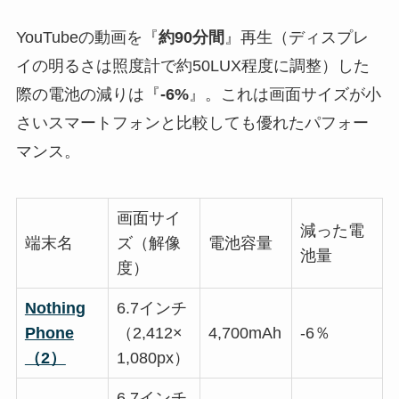
YouTubeの動画を『
約90分間
』再生（ディスプレ
イの明るさは照度計で約50LUX程度に調整）した
際の電池の減りは『
-6%
』。これは画面サイズが小
さいスマートフォンと比較しても優れたパフォー
マンス。
画面サイ
減った電
端末名
ズ（解像
電池容量
池量
度）
Nothing
6.7インチ
Phone
（2,412×
4,700mAh
-6％
（2）
1,080px）
6.7インチ