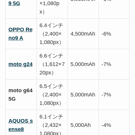
9 5G
×1,080p
x）
6.4インチ
OPPO Re
（2,400×
4,500mAh
-6%
no9 A
1,080px）
6.6インチ
moto g24
（1,612×7
5,000mAh
-7%
20px）
6.5インチ
moto g64
（2,400×
5,000mAh
-7%
5G
1,080px）
6.1インチ
AQUOS s
（2,432×
5,000Ah
-4%
ense8
1,080px）