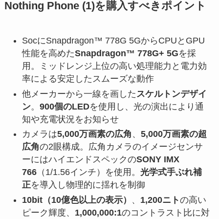
Nothing Phone (1)を購入すべきポイント
SocにSnapdragon™ 778G 5GからCPUとGPU
性能を高めた
Snapdragon™ 778G+ 5G
を採
用。ミッドレンジ上位の高い処理能力と電力効
率による安定したスムーズな動作
他メーカーから一線を画した
スケルトンデザイ
ン
。
900個のLED
を使用し、光の演出により通
知や充電状況をお知らせ
カメラは
5,000万画素の広角
、
5,000万画素の超
広角
の2眼構成。広角カメラのイメージセンサ
ーにはハイエンドスペックの
SONY IMX
766
（1/1.56インチ）を使用。
光学式手ぶれ補
正
を導入し物理的に揺れを制御
10bit（10億色以上の表示）
、
1,200ニト
の高い
ピーク輝度、
1,000,000:1
のコントラスト比に対