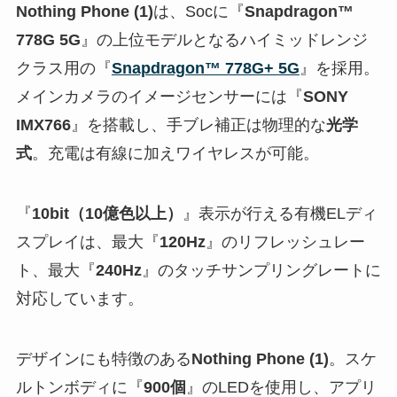
Nothing Phone (1)
は、Socに『
Snapdragon™
778G 5G
』の上位モデルとなるハイミッドレンジ
クラス用の『
Snapdragon™ 778G+ 5G
』を採用。
メインカメラのイメージセンサーには『
SONY
IMX766
』を搭載し、手ブレ補正は物理的な
光学
式
。充電は有線に加えワイヤレスが可能。
『
10bit（10億色以上）
』表示が行える有機ELディ
スプレイは、最大『
120Hz
』のリフレッシュレー
ト、最大『
240Hz
』のタッチサンプリングレートに
対応しています。
デザインにも特徴のある
Nothing Phone (1)
。スケ
ルトンボディに『
900個
』のLEDを使用し、アプリ