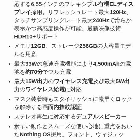
応する6.55インチのフレキシブル
有機ELディス
プレイ
採用。リフレッシュレート最大
120Hz
、
タッチサンプリングレート最大
240Hz
で滑らか
表示かつ高感度操作が可能。最新映像技術
HDR10+
サポート
メモリ
12GB
、ストレージ
256GB
の大容量モデ
ルを用意
最大
33W
の急速充電機能により
4,500mAh
の電
池を
約70分
でフル充電
最大
15W出力
の
ワイヤレス充電
及び最大
5W出
力
の
ワイヤレス給電
に対応
マスク装着時もスタイリッシュに素早くロック
を解除する
画面内指紋認証
ステレオ再生に対応する
デュアルスピーカー
素早い動作とスムーズな使い心地に重点をおい
た
Nothing OS
採用。フォント、ウィジェッ