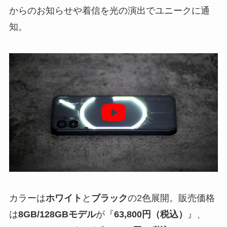
からのお知らせや着信を光の演出でユニークに通
知。
カラーは
ホワイト
と
ブラック
の2色展開。販売価格
は
8GB/128GBモデル
が『
63,800円（税込）
』、