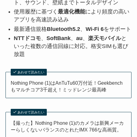
ト、サウンド、壁紙までトータルデザイン
使用履歴に基づく
最適化機能
により頻度の高い
アプリを高速読み込み
最新通信規格
Bluetooth5.2
、
Wi-Fi 6
をサポート
NTTドコモ
、
SoftBank
、
au
、
楽天モバイル
と
いった複数の通信回線に対応。格安SIMも選び
放題
あわせて読みたい
Nothing Phone (1)はAnTuTu60万付近！Geekbench
もマルチコア3千超え！ミッドレンジ最高峰
あわせて読みたい
【撮った】Nothing Phone (1)のカメラは新興メーカ
ーらしくないバランスのとれたIMX 766な高画質。