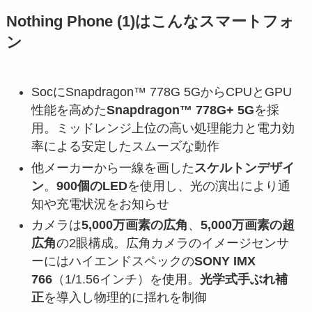
Nothing Phone (1)はこんなスマートフォ
ン
SocにSnapdragon™ 778G 5GからCPUとGPU
性能を高めた
Snapdragon™ 778G+ 5G
を採
用。ミッドレンジ上位の高い処理能力と電力効
率による安定したスムーズな動作
他メーカーから一線を画した
スケルトンデザイ
ン
。
900個のLED
を使用し、光の演出により通
知や充電状況をお知らせ
カメラは
5,000万画素の広角
、
5,000万画素の超
広角
の2眼構成。広角カメラのイメージセンサ
ーにはハイエンドスペックの
SONY IMX
766
（1/1.56インチ）を使用。
光学式手ぶれ補
正
を導入し物理的に揺れを制御