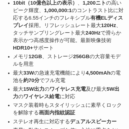
10bit（10億色以上の表示）
、
1,200ニト
の高い
ピーク輝度、
1,000,000:1
のコントラスト比に対
応する6.55インチのフレキシブル
有機ELディス
プレイ
採用。リフレッシュレート最大
120Hz
、
タッチサンプリングレート最大
240Hz
で滑らか
表示かつ高感度操作が可能。最新映像技術
HDR10+
サポート
メモリ
12GB
、ストレージ
256GB
の大容量モデ
ルを用意
最大
33W
の急速充電機能により
4,500mAh
の電
池を
約70分
でフル充電
最大
15W出力
の
ワイヤレス充電
及び最大
5W出
力
の
ワイヤレス給電
に対応
マスク装着時もスタイリッシュに素早くロック
を解除する
画面内指紋認証
ステレオ再生に対応する
デュアルスピーカー