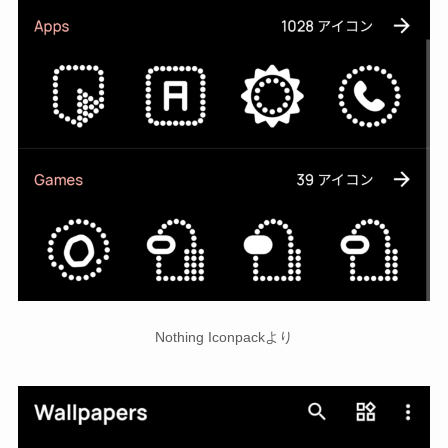
Nothing Iconpackより