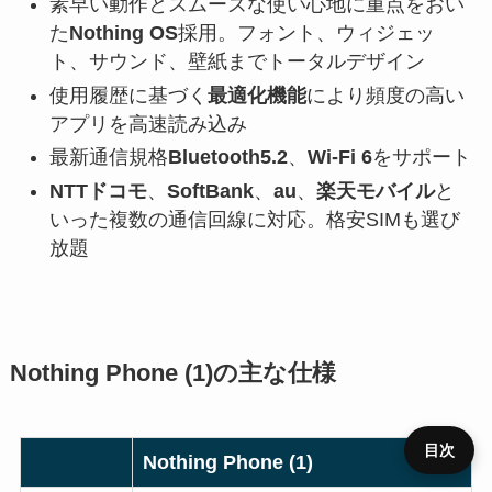
素早い動作とスムーズな使い心地に重点をおい
た
Nothing OS
採用。フォント、ウィジェッ
ト、サウンド、壁紙までトータルデザイン
使用履歴に基づく
最適化機能
により頻度の高い
アプリを高速読み込み
最新通信規格
Bluetooth5.2
、
Wi-Fi 6
をサポート
NTTドコモ
、
SoftBank
、
au
、
楽天モバイル
と
いった複数の通信回線に対応。格安SIMも選び
放題
Nothing Phone (1)の主な仕様
目次
Nothing Phone (1)