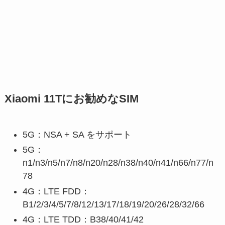
Xiaomi 11Tにお勧めなSIM
5G：NSA + SA をサポート
5G：
n1/n3/n5/n7/n8/n20/n28/n38/n40/n41/n66/n77/n
78
4G：LTE FDD：
B1/2/3/4/5/7/8/12/13/17/18/19/20/26/28/32/66
4G：LTE TDD：B38/40/41/42