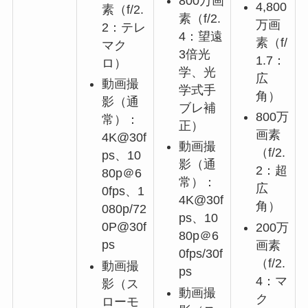
800万画
4,800
素（f/2.
素（f/2.
万画
2：テレ
4：望遠
素（f/
マク
3倍光
1.7：
ロ）
学、光
広
動画撮
学式手
角）
影（通
ブレ補
800万
常）：
正）
画素
4K@30f
動画撮
（f/2.
ps、10
影（通
2：超
80p＠6
常）：
広
0fps、1
4K@30f
角）
080p/72
ps、10
0P@30f
200万
80p＠6
ps
画素
0fps/30f
（f/2.
動画撮
ps
4：マ
影（ス
動画撮
ク
ローモ