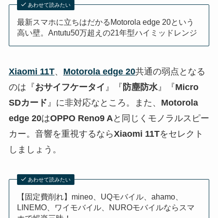
あわせて読みたい
最新スマホに立ちはだかるMotorola edge 20という
高い壁。Antutu50万超えの21年型ハイミッドレンジ
Xiaomi 11T
、
Motorola edge 20
共通の弱点となる
のは『
おサイフケータイ
』『
防塵防水
』『
Micro
SDカード
』に非対応なところ。また、
Motorola
edge 20
は
OPPO Reno9 A
と同じくモノラルスピー
カー。音響を重視するなら
Xiaomi 11T
をセレクト
しましょう。
あわせて読みたい
【固定費削れ】mineo、UQモバイル、ahamo、
LINEMO、ワイモバイル、NUROモバイルならスマ