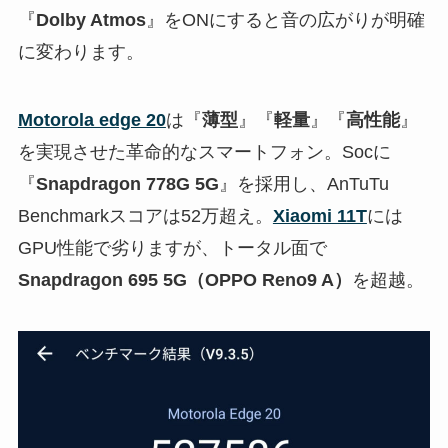
『
Dolby Atmos
』をONにすると音の広がりが明確
に変わります。
Motorola edge 20
は『
薄型
』『
軽量
』『
高性能
』
を実現させた革命的なスマートフォン。Socに
『
Snapdragon 778G 5G
』を採用し、AnTuTu
Benchmarkスコアは52万超え。
Xiaomi 11T
には
GPU性能で劣りますが、トータル面で
Snapdragon 695 5G（OPPO Reno9 A）
を超越。