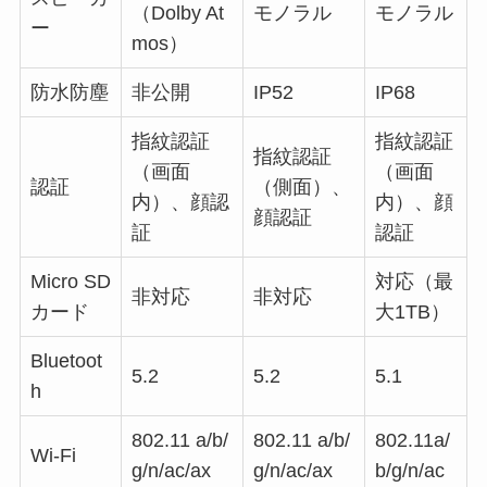
（Dolby At
モノラル
モノラル
ー
mos）
防水防塵
非公開
IP52
IP68
指紋認証
指紋認証
指紋認証
（画面
（画面
認証
（側面）、
内）、顔認
内）、顔
顔認証
証
認証
Micro SD
対応（最
非対応
非対応
カード
大1TB）
Bluetoot
5.2
5.2
5.1
h
802.11 a/b/
802.11 a/b/
802.11a/
Wi-Fi
g/n/ac/ax
g/n/ac/ax
b/g/n/ac