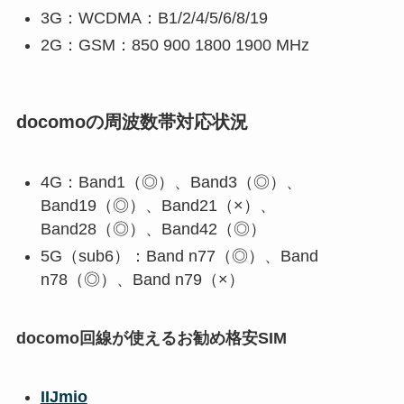
3G：WCDMA：B1/2/4/5/6/8/19
2G：GSM：850 900 1800 1900 MHz
docomoの周波数帯対応状況
4G：Band1（◎）、Band3（◎）、
Band19（◎）、Band21（×）、
Band28（◎）、Band42（◎）
5G（sub6）：Band n77（◎）、Band
n78（◎）、Band n79（×）
docomo回線が使えるお勧め格安SIM
IIJmio