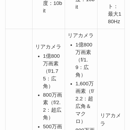
度：10b
ト：
it
it
最大1
80Hz
リアカメラ
1億800
リアカメラ
万画素
1億800
（f/1.
万画素
9：広
（f/1.7
角）
5：広
1,600万
角）
画素（f/
800万画
2.2：超
素（f/2.
広角＆
2：超広
マク
リアカメ
角）
ロ）
ラ
500万画