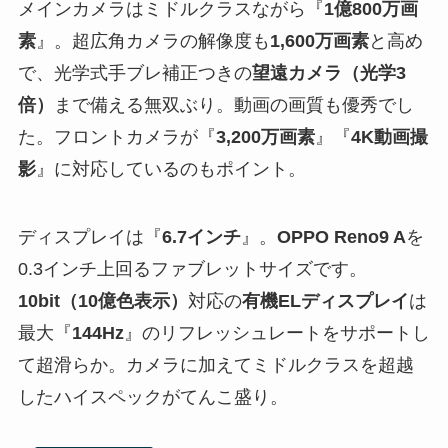
メインカメラはミドルクラスながら『
1億800万画
素
』。超広角カメラの解像度も
1,600万画素
と高め
で、光学式手ブレ補正つきの
望遠カメラ（光学3
倍）
まで備える無双ぶり。動画の画質も優秀でし
た。フロントカメラが『
3,200万画素
』『
4K動画撮
影
』に対応しているのもポイント。
ディスプレイは『
6.7インチ
』。
OPPO Reno9 A
を
0.3インチ上回るファブレットサイズです。
10bit（10億色表示）
対応の
有機ELディスプレイ
は
最大『
144Hz
』のリフレッシュレートをサポートし
て超滑らか。カメラに加えてミドルクラスを超越
したハイスペックがてんこ盛り。