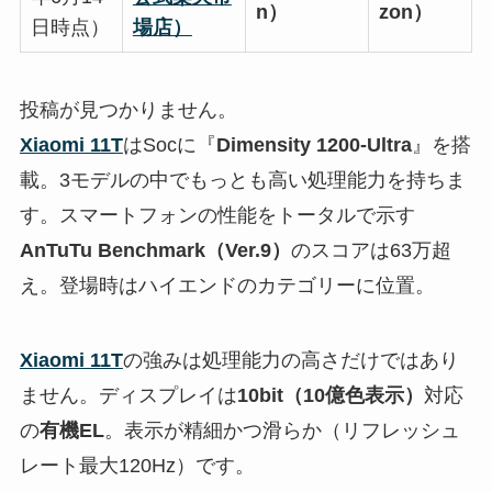
n）
zon）
日時点）
場店）
投稿が見つかりません。
Xiaomi 11T
はSocに『
Dimensity 1200-Ultra
』を搭
載。3モデルの中でもっとも高い処理能力を持ちま
す。スマートフォンの性能をトータルで示す
AnTuTu Benchmark（Ver.9）
のスコアは63万超
え。登場時はハイエンドのカテゴリーに位置。
Xiaomi 11T
の強みは処理能力の高さだけではあり
ません。ディスプレイは
10bit（10億色表示）
対応
の
有機EL
。表示が精細かつ滑らか（リフレッシュ
レート最大120Hz）です。