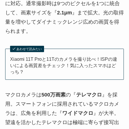
に対応。通常撮影時は9つのピクセルを1つに統合
して、画素サイズを『
2.1μm
』まで拡大。光の取得
量を増やしてダイナミックレンジ広めの画質を得
られます。
あわせて読みたい
Xiaomi 11T Proと11Tのカメラを撮り比べ！ISPの違
いによる画質差をチェック！気に入ったスマホはど
っち？
マクロカメラは
500万画素
の『
テレマクロ
』を採
用。スマートフォンに採用されているマクロカメ
ラは、広角を利用した『
ワイドマクロ
』が大半。
望遠を活かしたテレマクロは極端に寄らず接写出