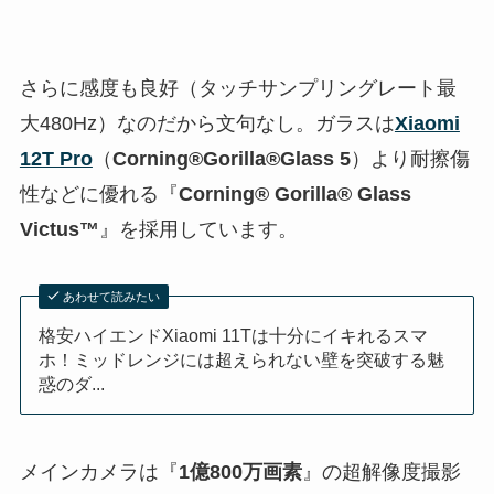
さらに感度も良好（タッチサンプリングレート最
大480Hz）なのだから文句なし。ガラスは
Xiaomi
12T Pro
（
Corning®Gorilla®Glass 5
）より耐擦傷
性などに優れる『
Corning®️ Gorilla®️ Glass
Victus™
』を採用しています。
あわせて読みたい
格安ハイエンドXiaomi 11Tは十分にイキれるスマ
ホ！ミッドレンジには超えられない壁を突破する魅
惑のダ...
メインカメラは『
1億800万画素
』の超解像度撮影