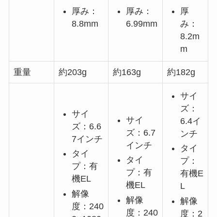
厚み：
厚み：
厚
8.8mm
6.99mm
み：
8.2m
m
重量
約203g
約163g
約182g
サイ
ズ：
サイ
サイ
6.4イ
ズ：6.6
ズ：6.7
ンチ
7インチ
インチ
タイ
タイ
タイ
プ：
プ：有
プ：有
有機E
機EL
機EL
L
解像
解像
解像
度：240
度：240
度：2