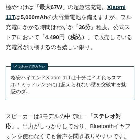
極めつけは『
最大67W
』の超急速充電。
Xiaomi
11T
は
5,000mAh
の大容量電池を備えますが、フル
充電にかかる時間はわずか『
36分
』程度。公式ス
トアにおいて『
4,490円（税込）
』で販売している
充電器が同梱するのも嬉しい限り。
あわせて読みたい
格安ハイエンドXiaomi 11Tは十分にイキれるスマ
ホ！ミッドレンジには超えられない壁を突破する魅
惑のダ...
スピーカーは3モデルの中で唯一『
ステレオ対
応
』。出力がしっかりしており、Bluetoothイヤフ
ォンを使わなくても音声を聞き取りやすいです。