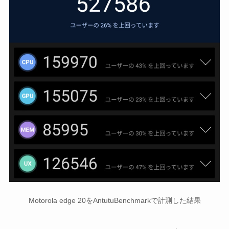
Motorola edge 20をAntutuBenchmarkで計測した結果