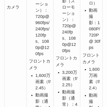
影（ス
ロ）
ーショ
ローモ
カメラ
ン）：
動画
ーショ
720p@
撮
ン）：
960fps/
影：1
720p@
240fps/
080P/
240fp
120fp
720P
s、108
s、108
@ 30f
0p@12
0p@12
ps
0fps
0fps
フロント
フロントカ
フロントカ
カメラ
メラ
メラ
1,600
3,200万
1,600万
万画
画素（f/
画素（f/
素（f/
2.25）
2.45）
2.4）
動画撮
動画撮
動画
影（通
影（通
撮
常）：4