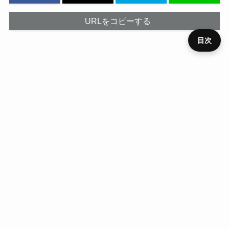
URLをコピーする
目次
プライ
メニュ
ニュー
デバイ
レビュ
ベンチ
キャン
バシー
運営者
お問い
HOME
SIM
役立ち
RSS
ー
ス
ス
ー
マーク
ペーン
ポリシ
情報
合わせ
ー
ホーム
キャンペーン
HOME
ニュース
デバイス
レビュー
ベンチマーク
キャンペーン
SIM
役立ち
プライバシーポリシー
運営者情報
お問い合わせ
RSS
©
ハイパーガジェット.