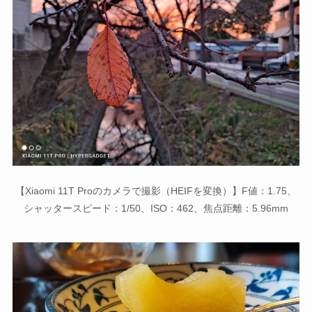
【Xiaomi 11T Proのカメラで撮影（HEIFを変換）】F値：1.75、
シャッタースピード：1/50、ISO：462、焦点距離：5.96mm