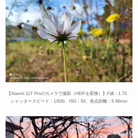
【Xiaomi 11T Proのカメラで撮影（HEIFを変換）】F値：1.75、
シャッタースピード：1/500、ISO：50、焦点距離：5.96mm