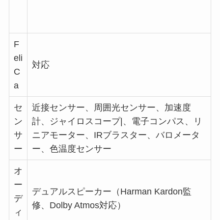
F
eli
対応
C
a
セ
近接センサー、周囲光センサー、加速度
ン
計、ジャイロスコープ|、電子コンパス、リ
サ
ニアモーター、IRブラスター、バロメータ
ー
ー、色温度センサー
オ
ー
デュアルスピーカー（Harman Kardon監
デ
修、Dolby Atmos対応）
ィ