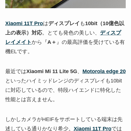
Xiaomi 11T Pro
は
ディスプレイ
も
10bit（10億色以
上の表示）対応
。とても発色の美しい、
ディスプ
レイメイト
から『
A＋
』の最高評価を受けている有
機ELです。
最近では
Xiaomi Mi 11 Lite 5G
、
Motorola edge 20
といったハイミッドレンジのディスプレイも10bit
に対応しているので、特段ハイエンドに特化した
性能とは言えません。
しかしカメラがHEIFをサポートしている端末は先
述している通りかなり希少。
Xiaomi 11T Pro
では