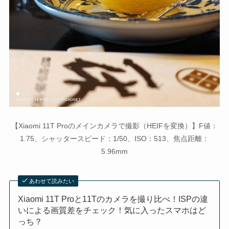
【Xiaomi 11T Proのメインカメラで撮影（HEIFを変換）】F値：
1.75、シャッタースピード：1/50、ISO：513、焦点距離：
5.96mm
あわせて読みたい
Xiaomi 11T Proと11Tのカメラを撮り比べ！ISPの違
いによる画質差をチェック！気に入ったスマホはど
っち？