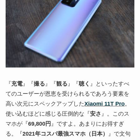
『
充電
』『
撮る
』『
観る
』『
聴く
』といったすべ
てのユーザーが恩恵を受けられるであろう要素を
高い次元にスペックアップした
Xiaomi 11T Pro
。
使い込むほどに感じる圧倒的な『
安さ
』。このス
マホが『
69,800円
』ですよ。あまりにお得すぎ
る。『
2021年コスパ最強スマホ（日本）
』で文句