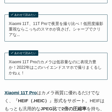
あわせて読みたい
Xiaomi 11T、11T Proで夜景を撮り比べ！低照度撮影
重視ならこっちのスマホが良さげ。シャープでクリ
アな...
あわせて読みたい
Xiaomi 11T Proのカメラは低容量なのに表現力豊
か！2022年はこのハイエンドスマホで撮りまくるし
かねぇ！
Xiaomi 11T Pro
はカメラ画質に優れるだけでな
く、『
HEIF（.HEIC）
』形式をサポート。HEIFは
もっとも汎用的な
JPEG比
で
2倍の圧縮率
を持ち、