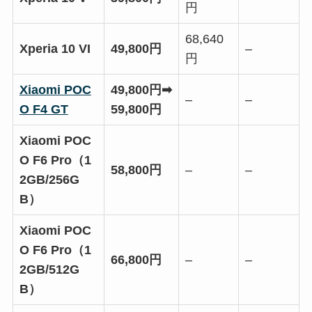
円
68,640
Xperia 10 VI
49,800円
–
円
Xiaomi POC
49,800円➡
–
–
O F4 GT
59,800円
Xiaomi POC
O F6 Pro（1
58,800円
–
–
2GB/256G
B）
Xiaomi POC
O F6 Pro（1
66,800円
–
–
2GB/512G
B）