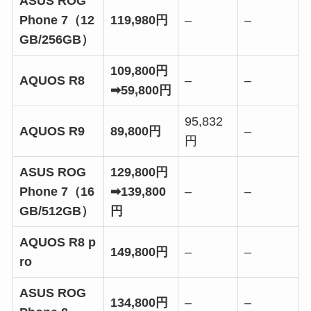
ASUS ROG
Phone 7（12
119,980円
–
–
GB/256GB）
109,800円
AQUOS R8
–
–
➡59,800円
95,832
AQUOS R9
89,800円
–
円
ASUS ROG
129,800円
Phone 7（16
➡139,800
–
–
GB/512GB）
円
AQUOS R8 p
149,800円
–
–
ro
ASUS ROG
134,800円
–
–