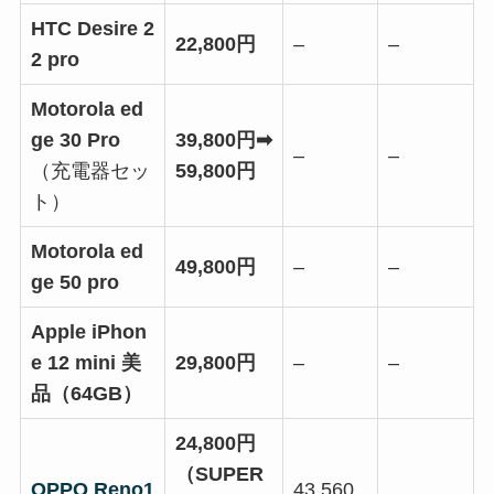
HTC Desire 2
22,800円
–
–
2 pro
Motorola ed
ge 30 Pro
39,800円➡
–
–
（充電器セッ
59,800円
ト）
Motorola ed
49,800円
–
–
ge 50 pro
Apple iPhon
e 12 mini 美
29,800円
–
–
品（64GB）
24,800円
（SUPER
OPPO Reno1
43,560