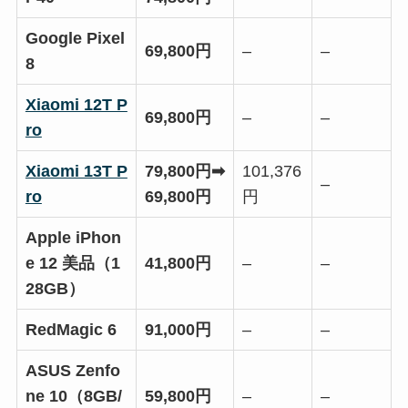
Google Pixel
69,800円
–
–
8
Xiaomi 12T P
69,800円
–
–
ro
Xiaomi 13T P
79,800円➡
101,376
–
ro
69,800円
円
Apple iPhon
e 12 美品（1
41,800円
–
–
28GB）
RedMagic 6
91,000円
–
–
ASUS Zenfo
ne 10（8GB/
59,800円
–
–