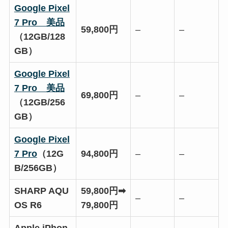
Google Pixel
7 Pro 美品
59,800円
–
–
（12GB/128
GB）
Google Pixel
7 Pro 美品
69,800円
–
–
（12GB/256
GB）
Google Pixel
7 Pro
（12G
94,800円
–
–
B/256GB）
SHARP AQU
59,800円➡
–
–
OS R6
79,800円
Apple iPhon