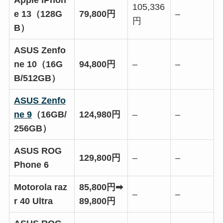
105,336
e 13（128G
79,800円
–
円
B）
ASUS Zenfo
ne 10（16G
94,800円
–
–
B/512GB）
ASUS Zenfo
ne 9
（16GB/
124,980円
–
–
256GB）
ASUS ROG
129,800円
–
–
Phone 6
Motorola raz
85,800円➡
–
–
r 40 Ultra
89,800円