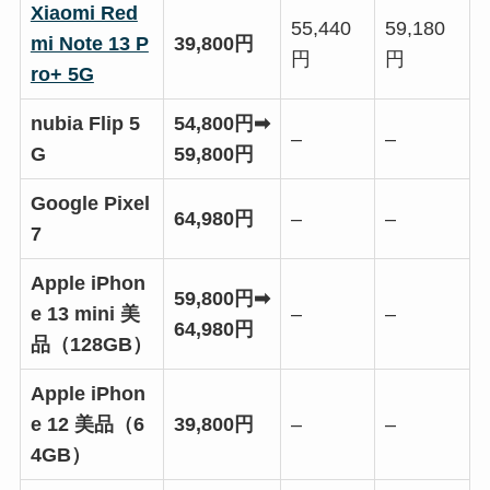
Xiaomi Red
55,440
59,180
mi Note 13 P
39,800円
円
円
ro+ 5G
nubia Flip 5
54,800円➡
–
–
G
59,800円
Google Pixel
64,980円
–
–
7
Apple iPhon
59,800円➡
e 13 mini 美
–
–
64,980円
品（128GB）
Apple iPhon
e 12 美品（6
39,800円
–
–
4GB）