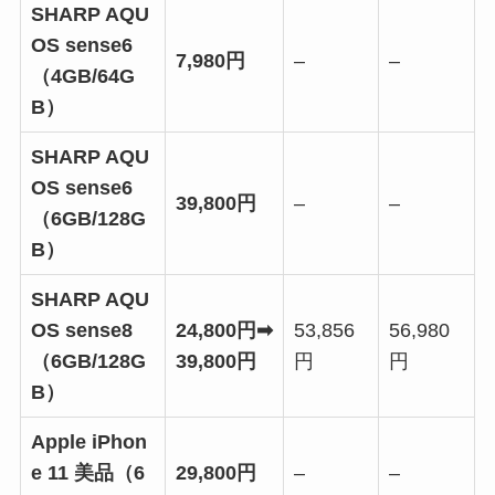
SHARP AQU
OS sense6
7,980円
–
–
（4GB/64G
B）
SHARP AQU
OS sense6
39,800円
–
–
（6GB/128G
B）
SHARP AQU
OS sense8
24,800円➡
53,856
56,980
（6GB/128G
39,800円
円
円
B）
Apple iPhon
e 11 美品（6
29,800円
–
–