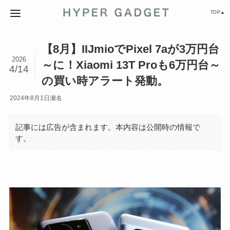
TOP▲
【8月】IIJmioでPixel 7aが3万円台
2026
～に！Xiaomi 13T Proも6万円台～
4/14
の買い時アラート発動。
2024年8月1日
瀬名
記事には広告が含まれます。本内容は公開時の情報で
す。