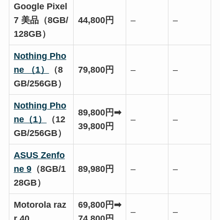
Google Pixel
7 美品（8GB/
44,800円
–
–
128GB）
Nothing Pho
ne （1）
（8
79,800円
–
–
GB/256GB）
Nothing Pho
89,800円➡
ne（1）
（12
–
–
39,800円
GB/256GB）
ASUS Zenfo
ne 9
（8GB/1
89,980円
–
–
28GB）
Motorola raz
69,800円➡
–
–
r 40
74,800円