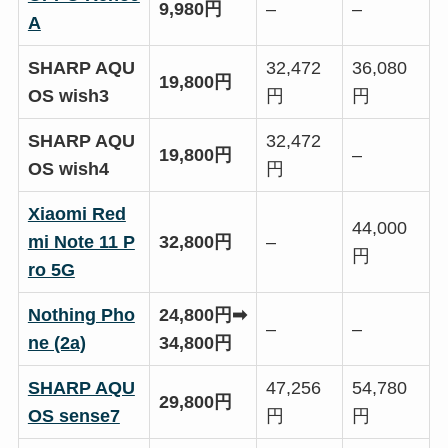
9,980円
–
–
A
SHARP AQU
32,472
36,080
19,800円
OS wish3
円
円
SHARP AQU
32,472
19,800円
–
OS wish4
円
Xiaomi Red
44,000
mi Note 11 P
32,800円
–
円
ro 5G
Nothing Pho
24,800円➡
–
–
ne (2a)
34,800円
SHARP AQU
47,256
54,780
29,800円
OS sense7
円
円