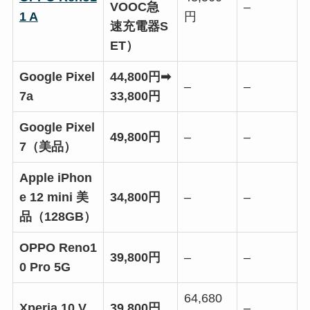
VOOC急
–
1 A
円
速充電器S
ET）
Google Pixel
44,800円➡
–
–
7a
33,800円
Google Pixel
49,800円
–
–
7（美品）
Apple iPhon
e 12 mini 美
34,800円
–
–
品（128GB）
OPPO Reno1
39,800円
–
–
0 Pro 5G
64,680
Xperia 10 V
39,800円
–