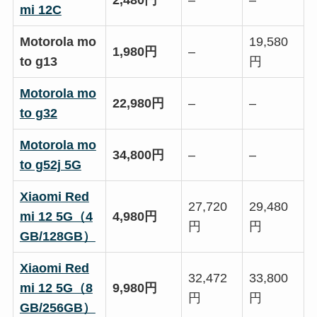
mi 12C
Motorola mo
19,580
1,980円
–
to g13
円
Motorola mo
22,980円
–
–
to g32
Motorola mo
34,800円
–
–
to g52j 5G
Xiaomi Red
27,720
29,480
mi 12 5G（4
4,980円
円
円
GB/128GB）
Xiaomi Red
32,472
33,800
mi 12 5G（8
9,980円
円
円
GB/256GB）