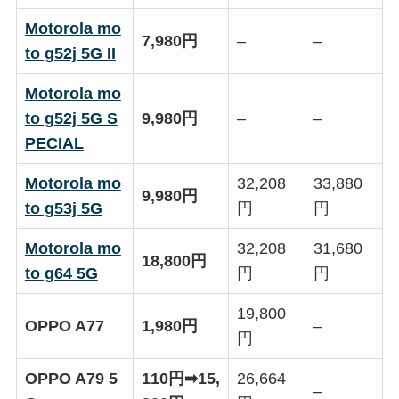
Motorola mo
7,980円
–
–
to g52j 5G II
Motorola mo
to g52j 5G S
9,980円
–
–
PECIAL
Motorola mo
32,208
33,880
9,980円
to g53j 5G
円
円
Motorola mo
32,208
31,680
18,800円
to g64 5G
円
円
19,800
OPPO A77
1,980円
–
円
OPPO A79 5
110円➡15,
26,664
–