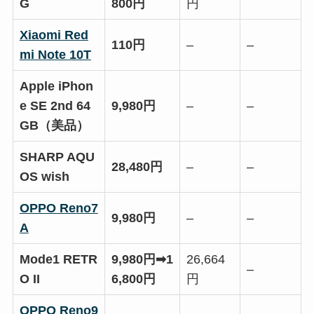
G
800円
円
Xiaomi Red
110円
–
–
mi Note 10T
Apple iPhon
e S
E 2nd 64
9,980円
–
–
GB（美品）
SHARP AQU
28,480円
–
–
OS wish
OPPO Reno7
9,980円
–
–
A
Mode1 RETR
9,980円➡1
26,664
–
O II
6,800円
円
OPPO Reno9