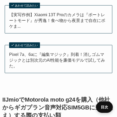
あわせて読みたい
【実写作例】Xiaomi 13T Proのカメラは『ポートレ
ートモード』が秀逸！食べ物から夜景まで自在にボ
ケま...
あわせて読みたい
Pixel 7a、6aに『編集マジック』到着！消しゴムマ
ジックとは別次元のAI性能を廉価モデルで試してみ
た。
IIJmioでMotorola moto g24を購入（他社
からギガプラン音声対応SIM5GBに乗り換
目次
え）する際の支払い額